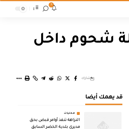
9
أأ
لة شحوم داخل
شارك
قد يهمك أيضا
محليات
النزاهة تنفذ أوامر قبض بحق
مديري بلدية الخضر السابق