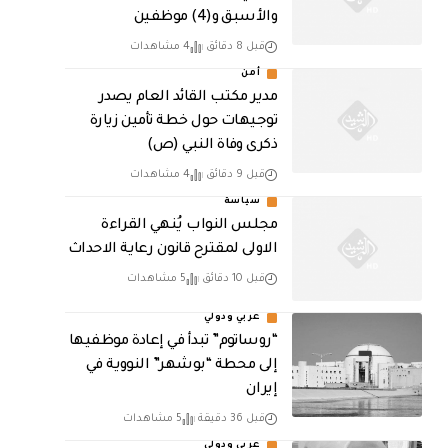
والأسبق و(4) موظفين
قبل 8 دقائق
4 مشاهدات
أمن
مدير مكتب القائد العام يصدر
توجيهات حول خطة تأمين زيارة
ذكرى وفاة النبي (ص)
قبل 9 دقائق
4 مشاهدات
سياسة
مجلس النواب يُنهي القراءة
الاولى لمقترح قانون رعاية الاحداث
قبل 10 دقائق
5 مشاهدات
عربي ودولي
“روساتوم” تبدأ في إعادة موظفيها
إلى محطة “بوشهر” النووية في
إيران
قبل 36 دقيقة
5 مشاهدات
عربي ودولي