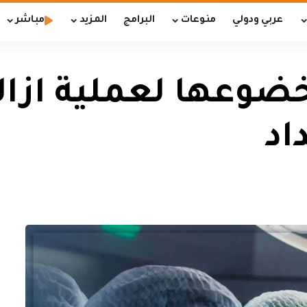
عربي ودولي
منوعات
البرامج
المزيد
مباشر
خضوعها لعملية ازا
اد