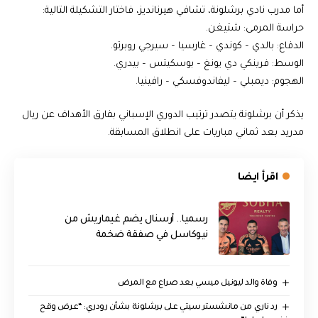
أما مدرب نادي برشلونة، تشافي هيرنانديز، فاختار التشكيلة التالية:
حراسة المرمى: شتيغن.
الدفاع: بالدي – كوندي – غارسيا – سيرجي روبرتو.
الوسط: فرينكي دي يونغ – بوسكيتس – بيدري.
الهجوم: ديمبلي – ليفاندوفسكي – رافينيا.
يذكر أن برشلونة يتصدر ترتيب الدوري الإسباني بفارق الأهداف عن ريال
مدريد بعد ثماني مباريات على انطلاق المسابقة.
اقرأ ايضا
رسميا.. أرسنال يضم غيماريش من
نيوكاسل في صفقة ضخمة
وفاة والد ليونيل ميسي بعد صراع مع المرض
رد ناري من مانشستر سيتي على برشلونة بشأن رودري: “عرض وقح