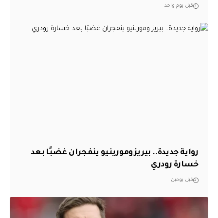
قبل يوم واحد
رواية جديدة.. بيريز ومورينيو ينفجران غضبًا بعد
خسارة رودري
قبل يومين