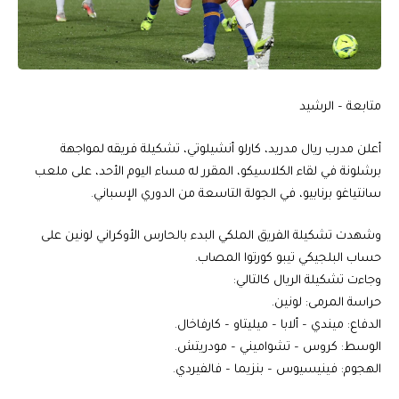
متابعة – الرشيد
أعلن مدرب ريال مدريد، كارلو أنشيلوتي، تشكيلة فريقه لمواجهة
برشلونة في لقاء الكلاسيكو، المقرر له مساء اليوم الأحد، على ملعب
سانتياغو برنابيو، في الجولة التاسعة من الدوري الإسباني.
وشهدت تشكيلة الفريق الملكي البدء بالحارس الأوكراني لونين على
حساب البلجيكي تيبو كورتوا المصاب.
وجاءت تشكيلة الريال كالتالي:
حراسة المرمى: لونين.
الدفاع: ميندي – ألابا – ميليتاو – كارفاخال.
الوسط: كروس – تشواميني – مودريتش.
الهجوم: فينيسيوس – بنزيما – فالفيردي.