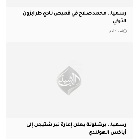
رسميا.. محمد صلاح في قميص نادي طرابزون
التركي
قبل 4 أيام
رسميا.. برشلونة يعلن إعارة تير شتيجن إلى
أياكس الهولندي