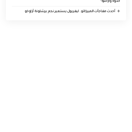
خذوه وارحلوا”
أحدث مفاجآت الميركاتو.. ليفربول يستعير نجم برشلونة أراوخو