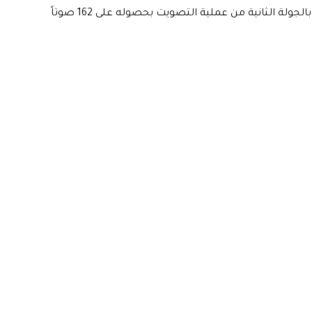
وانتخب مجلس النواب عبد اللطيف رشيد رئيساً بعد فوزه بالجولة الثانية من عملية التصويت بحصوله على 162 صوتاً