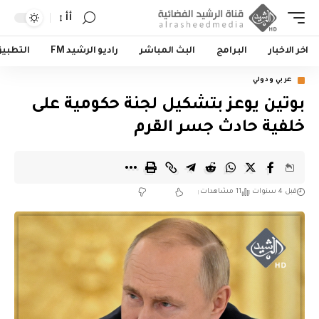
أأ
اخر الاخبار
البرامج
البث المباشر
راديو الرشيد FM
التطبي
عربي ودولي
بوتين يوعز بتشكيل لجنة حكومية على
خلفية حادث جسر القرم
قبل 4 سنوات
11 مشاهدات