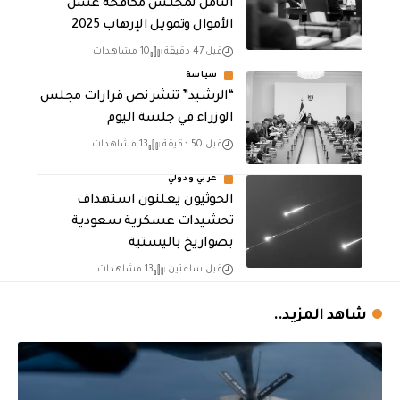
الثامن لمجلـس مكافحة غسل
الأموال وتمويـل الإرهـاب 2025
قبل 47 دقيقة
10 مشاهدات
سياسة
“الرشيد” تنشر نص قرارات مجلس
الوزراء في جلسة اليوم
قبل 50 دقيقة
13 مشاهدات
عربي ودولي
الحوثيون يعلنون استهداف
تحشيدات عسكرية سعودية
بصواريخ باليستية
قبل ساعتين
13 مشاهدات
شاهد المزيد..