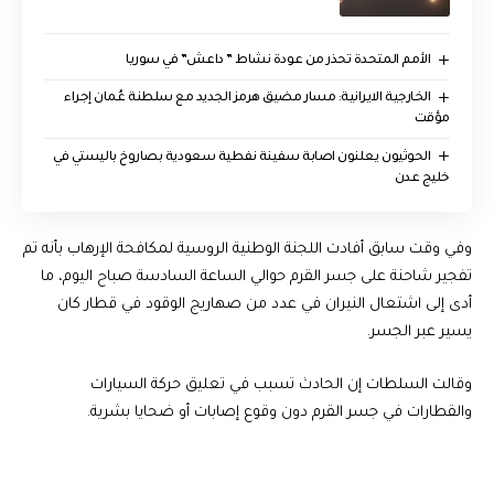
الأمم المتحدة تحذر من عودة نشاط ” داعش” في سوريا
الخارجية الايرانية: مسار مضيق هرمز الجديد مع سلطنة عُمان إجراء
مؤقت
الحوثيون يعلنون اصابة سفينة نفطية سعودية بصاروخ باليستي في
خليج عدن
وفي وقت سابق أفادت اللجنة الوطنية الروسية لمكافحة الإرهاب بأنه تم
تفجير شاحنة على جسر القرم حوالي الساعة السادسة صباح اليوم، ما
أدى إلى اشتعال النيران في عدد من صهاريج الوقود في قطار كان
يسير عبر الجسر.
وقالت السلطات إن الحادث تسبب في تعليق حركة السيارات
والقطارات في جسر القرم دون وقوع إصابات أو ضحايا بشرية.