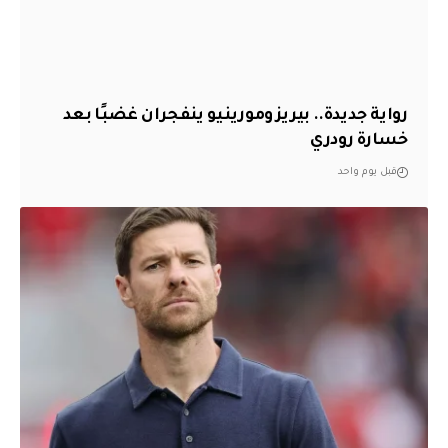
رواية جديدة.. بيريز ومورينيو ينفجران غضبًا بعد
خسارة رودري
قبل يوم واحد