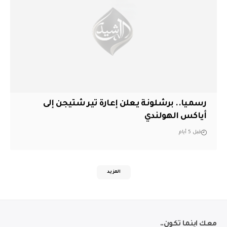
رسميا.. برشلونة يعلن إعارة تير شتيجن إلى
أياكس الهولندي
قبل 5 أيام
المزيد
معك اينما تكون..