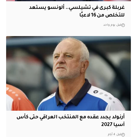
غربلة كبرى في تشيلسي.. ألونسو يستعد
للتخلص من 16 لاعبًا
قبل يوم واحد
أرنولد يجدد عقده مع المنتخب العراقي حتى كأس
آسيا 2027
قبل 4 أيام