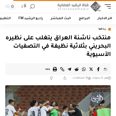
أأ
اخر الاخبار
البرامج
البث المباشر
راديو الرشيد FM
التطبي
رياضة
منتخب ناشئة العراق يتغلب على نظيره
البحريني بثلاثية نظيفة في التصفيات
الآسيوية
قبل 4 سنوات
10 مشاهدات