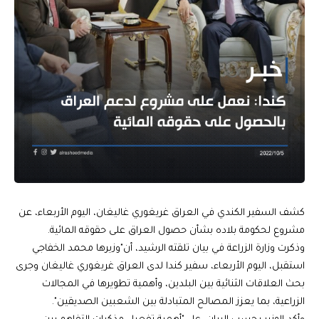
كشف السفير الكندي في العراق غريغوري غاليغان، اليوم الأربعاء، عن
مشروع لحكومة بلاده بشأن حصول العراق على حقوقه المائية.
وذكرت وزارة الزراعة في بيان تلقته الرشيد، أن"وزيرها محمد الخفاجي
استقبل، اليوم الأربعاء، سفير كندا لدى العراق غريغوري غاليغان وجرى
بحث العلاقات الثنائية بين البلدين، وأهمية تطويرها في المجالات
الزراعية، بما يعزز المصالح المتبادلة بين الشعبين الصديقين".