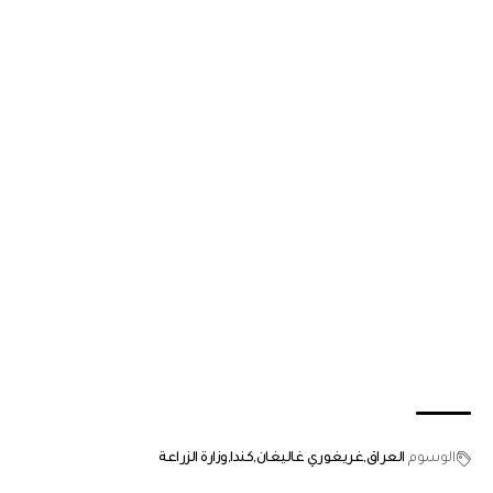
الوسوم
العراق
غريغوري غاليغان
كندا
وزارة الزراعة