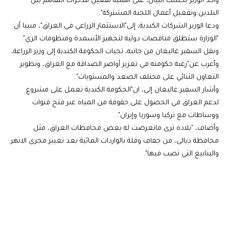
وأكد الوزير بحسب البيان، على"أهمية تفعيل مذكرات التفاهم بين
البلدين وتفعيل أعمال اللجنة المشتركة".
ودعا الوزير الشركات الكندية، إلى"الاستثمار الزراعي في العراق"، مبينا أن
"الوزارة ستطلق مناقصات دولية لتجهيز الأسمدة ومنظومات الري".
ونقل السفير غاليغان من جانبه، تحيات الحكومة الكندية إلى وزير الزراعة،
وأعرب عن"رغبة حكومته في تعزيز أواصر الصداقة مع العراق، وتطوير
التعاون الثنائي على مختلف الصعد والمستويات".
وأشار السفير غاليغان إلى، ان"الحكومة الكندية تعمل على مشروع
لدعم العراق في الحصول على حقوقة من المياه عبر فتح قنوات
ووساطات مع تركيا وسوريا وإيران".
وأضاف، "بلاده ترى ماتعرضت له بعض محافظات العراق، مثل
محافظة ديالى، من جفاف وقلة بالواردات المائية بعد تغيير مجرى الانهر
والينابيع التي تصب فيها".