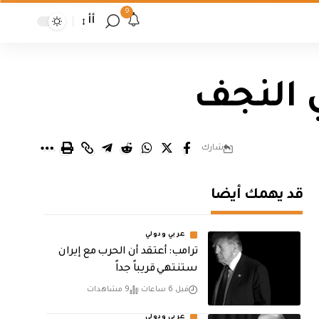
9
أأ
 النجف
شارك
قد يهمك أيضا
عربي ودولي
‏ترامب: أعتقد أن الحرب مع إيران
ستنتهي قريباً جداً
قبل 6 ساعات
9 مشاهدات
عربي ودولي