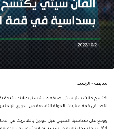
متابعة – الرشيد
الأحد، في قمة مباريات الجولة التاسعة من الدوري الإنجليزي 
64)، بينما سجل ثلاثية مانشستر يونايتد أنتوني في الدقيقة (56) وأنتوني مارسيال في الدقيقتين (84- 90).