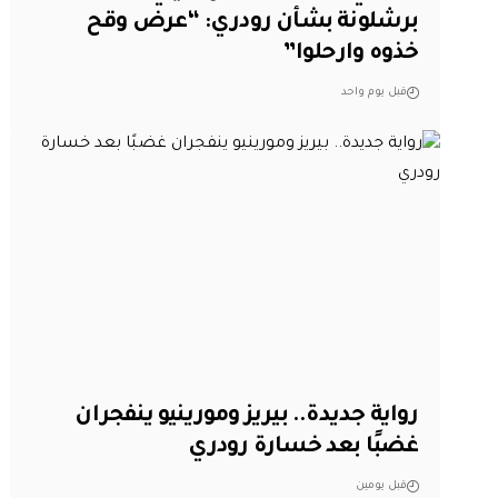
برشلونة بشأن رودري: “عرض وقح
خذوه وارحلوا”
قبل يوم واحد
رواية جديدة.. بيريز ومورينيو ينفجران
غضبًا بعد خسارة رودري
قبل يومين