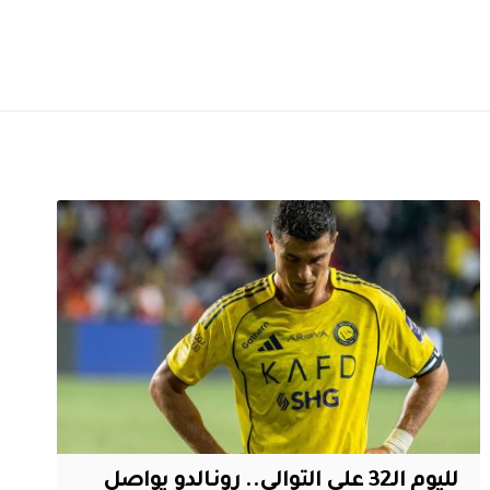
لليوم الـ32 على التوالي.. رونالدو يواصل