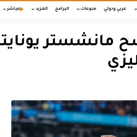
عربي ودولي
منوعات
البرامج
المزيد
مباشر
ح مانشستر يونايت
يزي