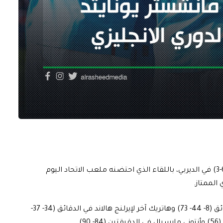
اكتسح مانشستر سيتي ضيفه مانشستر يونايتد بنتيجة (6-3) في الديربي، باللقاء الذي احتضنه ملعب الاتحاد اليوم
الممتاز.
ووقع على سداسية السيتي فيل فودين بالهاتريك في الدقائق (8- 44- 73) وهاتريك آخر لإيرلنج هالاند في الدقائق (34- 37-