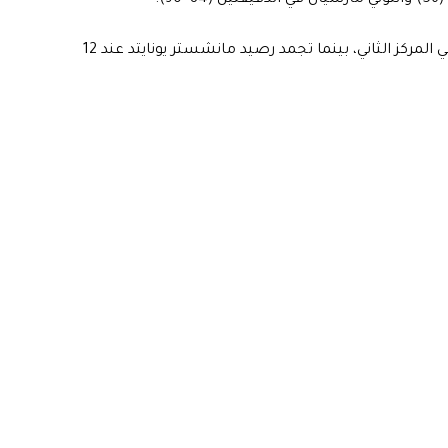
وبتلك النتيجة رفع مانشستر سيتي رصيده إلى 20 نقطة في المركز الثاني، بينما تجمد رصيد مانشستر يونايتد عند 12