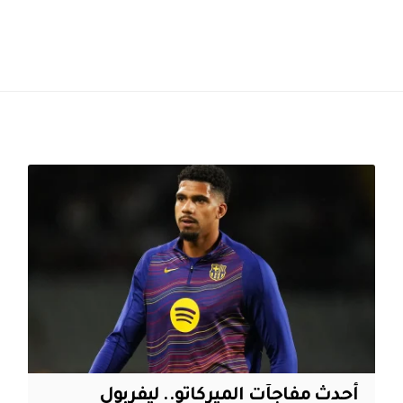
أحدث مفاجآت الميركاتو.. ليفربول