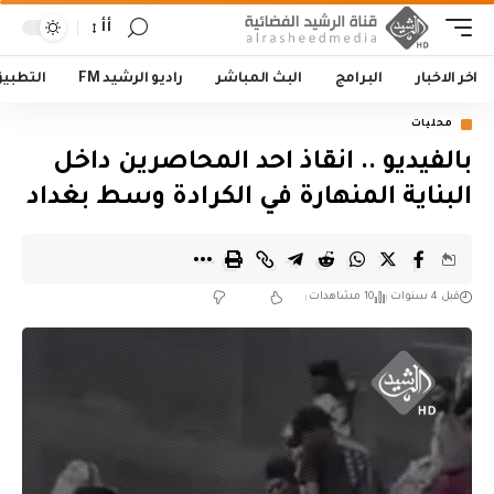
أأ
اخر الاخبار
البرامج
البث المباشر
راديو الرشيد FM
التطبي
محليات
بالفيديو .. انقاذ احد المحاصرين داخل
البناية المنهارة في الكرادة وسط بغداد
قبل 4 سنوات
10 مشاهدات