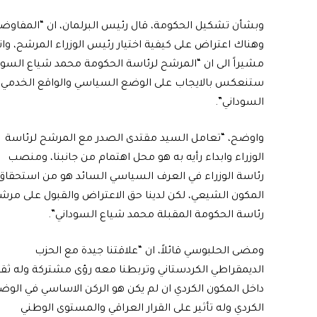
وبشأن تشكيل الحكومة، قال رئيس البرلمان، ان “المفاوضا
وهناك اعتراض على كيفية اختيار رئيس الوزراء المرشح، وان
مشيراً الى ان “المرشح لرئاسة الحكومة محمد شياع السودا
ستنعكس بالايجاب على الوضع السياسي والواقع الخدمي ال
السوداني”.
واوضح، “تعامل السيد مقتدى الصدر مع المرشح لرئاسة
الوزراء وابداء رأيه به هو محل اهتمام من جانبنا، ومنصب
رئاسة الوزراء في العرف السياسي السائد هو من استحقاق
المكون الشيعي، لكن لدينا حق الاعتراض والقبول على مرش
رئاسة الحكومة المقبلة محمد شياع السوداني”.
ومضى الحلبوسي قائلاً، ان “علاقتنا جيدة مع الحزب
الديمقراطي الكردستاني وتربطنا معه رؤى مشتركة وله ثق
داخل المكون الكردي ان لم يكن هو الركن الاساسي في الوض
الكردي وله تأثير على القرار العراقي والمستوى الوطني