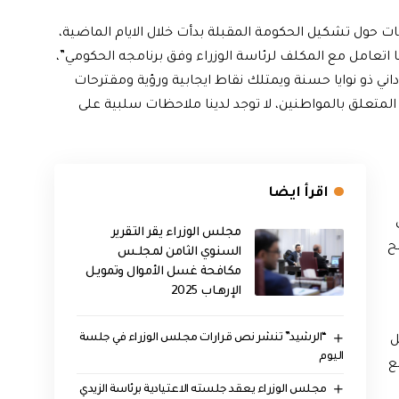
ت حول تشكيل الحكومة المقبلة بدأت خلال الايام الماضية،
ا اتعامل مع المكلف لرئاسة الوزراء وفق برنامجه الحكومي”،
ني ذو نوايا حسنة ويمتلك نقاط ايجابية ورؤية ومقترحات
متعلق بالمواطنين، لا توجد لدينا ملاحظات سلبية على
اقرأ ايضا
مجلس الوزراء يقر التقرير
ح
السنوي الثامن لمجلـس
مكافحة غسل الأموال وتمويـل
الإرهـاب 2025
“الرشيد” تنشر نص قرارات مجلس الوزراء في جلسة
ل
اليوم
ع
مجلس الوزراء يعقد جلسته الاعتيادية برئاسة الزيدي