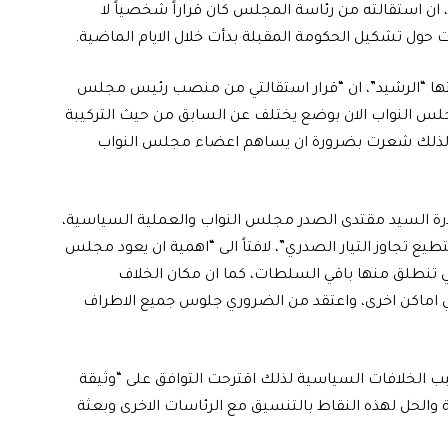
ن استقالته من رئاسة المجلس كان قراراً شخصياً لا
ات حول تشكيل الحكومة المقبلة بدأت خلال الايام الماضية.
عتها “الرشيد”، ان “قرار استقالتي من منصب رئيس مجلس
فمجلس النواب الان بوضع يختلف عن السابق من حيث التركيبة
 لذلك شعرت بضرورة ان يساهم اعضاء مجلس النواب
ادرة السيد مقتدى الصدر مجلس النواب والعملية السياسية،
يع تجاوز التيار الصدري”، لافتاً الى “اهمية ان يعود مجلس
ي تنطلق منها باقي السلطات، كما ان مكان الخلاف
ي اماكن اخرى، واعتقد من الضروري جلوس جميع الاطراف
بب الخلافات السياسية لذلك اقترحت التوافق على “وثيقة
 والحل لهذه النقاط بالتنسيق مع الرئاسات الاخرى وبعثة