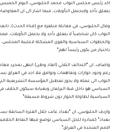
اكد رئيس مجلس النواب محمد الحلبوسي، اليوم الخميس، ا
يتعلق بأحد ولايحتمل التأويلات، فيما اشار الى ان المفاوض
وقال الحلبوسي، في مقابلة متلفزة مع (قناة الحدث)، تاب
النواب كان شخصياً لا يتعلق بأحد ولا يحتمل التأويلات، 
والخطوات السياسية والقوى المشكلة لاغلبية المجلس،
باختيار من يكون رئيساً لهم”.
واضاف، ان “التحالف الثلاثي (انقاذ وطن) انتهى بمجرد مغ
رغم وجود حوارات وتفاهمات وتوافق فلا احد في العراق يستط
النواب الى عمله ولا يجوز تعطيل المؤسسة التشريعية الت
السياسي هو داخل قبة البرلمان وبغيابه سيكون الخلاف ف
السياسية لطاولة الحوار دون شروط مسبقة”.
واردف الحلبوسي، ان “بغداد عانت خلال الفترة السابقة بس
بغداد” كمبادرة للحل السياسي توضع فيها النقاط الخلافية
الامم المتحدة في العراق”.