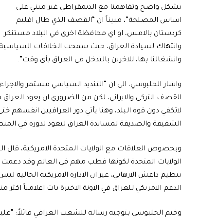
بشكل واضح وتفاهمنا مع الديمقراطي غير مبني على
اساس المصلحة”، مبيناً ان “القصف الذي طال اقليم
كردستان بالامس، او اي محافظة اخرى في البلاد مستنكر
وانتهاك لسيادة العراق، حيث سمحت الخلافات السياسية
وانشغالنا بها، للاخرين بالتدخل في العراق بأي وقت”.
واشار الحلبوسي، الى ان “التنديد السياسي مستمر والاجراء
القصف التركي والايراني، لكن من الضروري ان يعود العراق قو
لاتكفي دون قوة البلد، وهنا يأتي دور العراقيين انفسهم خت
الشقيقة والصديقة لمساندة العراق ليعود لدوره في المنط
وبخصوص العلاقات مع الولايات المتحدة الامريكية، قال ا
الولايات المتحدة لكونها قطب مهم في العالم وقد دعمت ا
تنظيم داعش الارهابي، غير ان الادارة الامريكية الحالية لي
الدعم الامريكي للعراق في الاونة الاخيرة بات اعلامياً اكثر منه
وختم الحلبوسي بتوجيه رسالة للشعب العراقي قائلاً: “عليه