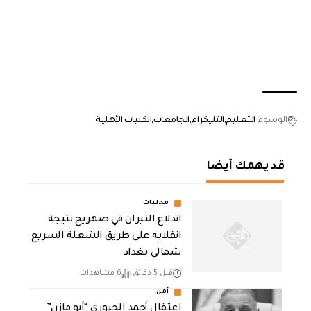
الوسوم
التعليم
التليكرام
الجامعات
الكليات الأهلية
قد يهمك أيضا
محليات
اندلاع النيران في صهريج نتيجة
انقلابه على طريق الشعلة السريع
شمالي بغداد
قبل 5 دقائق
6 مشاهدات
أمن
اعتقال أحمد الجبوري “أبو مازن”