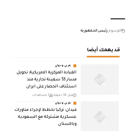
الوسوم
رئيس الجمهورية
قد يهمك أيضا
عربي ودولي
القيادة المركزية الامريكية: تحويل
مسار 53 سفينة تجارية منذ
استئناف الحصار على ايران
قبل 18 دقيقة
7 مشاهدات
عربي ودولي
فيدان: تركيا تخطط لإجراء مناورات
عسكرية مشتركة مع السعودية
وباكستان