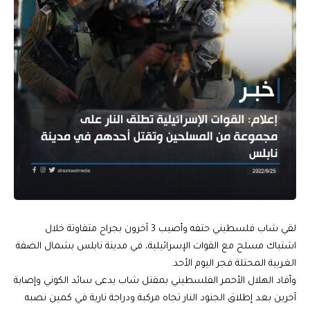
لقي شاب فلسطيني حتفه وأصيب 3 آخرون بجراح متفاوتة خلال
اشتباك مسلح مع القوات الإسرائيلية، في مدينة نابلس بشمال الضفة
الغربية المحتلة فجر اليوم الأحد.
وأفاد الهلال الأحمر الفلسطيني بمقتل شاب يدعى سائد الكوني وإصابة
آخرين بعد إطلاق الجنود النار تجاه مركبة ودراجة نارية في كمين نصبه