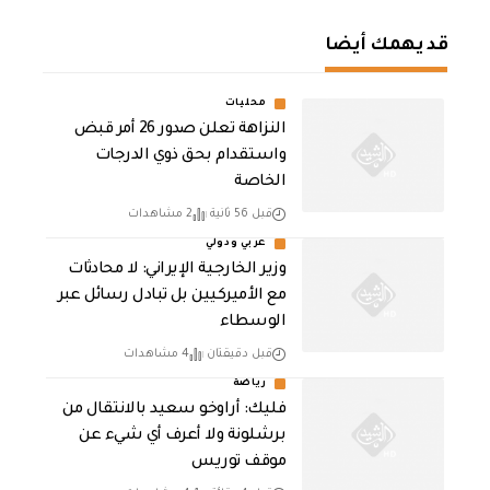
قد يهمك أيضا
محليات
النزاهة تعلن صدور 26 أمر قبض
واستقدام بحق ذوي الدرجات
الخاصة
قبل 56 ثانية
2 مشاهدات
عربي ودولي
‏وزير الخارجية الإيراني: لا محادثات
مع الأميركيين بل تبادل رسائل عبر
الوسطاء
قبل دقيقتان
4 مشاهدات
رياضة
فليك: أراوخو سعيد بالانتقال من
برشلونة ولا أعرف أي شيء عن
موقف توريس