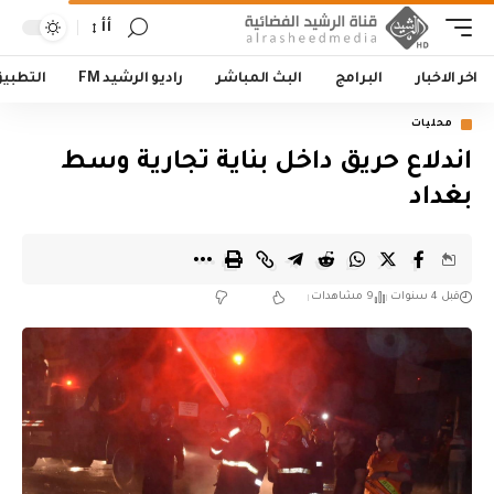
أأ
اخر الاخبار
البرامج
البث المباشر
راديو الرشيد FM
التطبي
محليات
اندلاع حريق داخل بناية تجارية وسط
بغداد
قبل 4 سنوات
9 مشاهدات