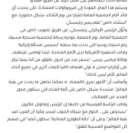
العامة آنذاك خطاباتهم على الأقل جزئيا عن طريق الفيديو.
وستتم هذا العام، العودة إلى البروتوكولات المعتادة، لكي يتحدث أي
قائد أمام الجمعية العامة اعتبارا من يوم الثلاثاء، بشكل حضوريا، مع
"استثناء خاص" لفلاديمير زيلينسكي.
وخُوِّل الرئيس الأوكراني زيلينسكي، عن طريق تصويت خاص في
الجمعية العامة، يوم الجمعة، بتوجيه رسالة للجمعية مسجلة مسبقا،
رغم استياء روسيا التي نددت بما سمته "تسييس مسألة إجرائية".
وقالت السفيرة الأمريكية لدى الأمم المتحدة، ليندا توماس غرينفيلد،
لوكالة فرانس بريس: "يشعر عدد من الدول بالقلق من أننا بينما نركز
على أوكرانيا فنحن لا نولي اهتماما كافيا لأزمات أخرى في جميع أنحاء
العالم. الأمر ليس كذلك".
وأضافت أن "الأمور تجري كالمعتاد. لا يمكننا تجاهل ما يحدث في بقية
العالم"، مشددة بشكل خاص على أزمة الغذاء التي ستكون محور
العديد من الفعاليات.
وقالت الرئاسة الفرنسية من جانبها إن الرئيس إيمانويل ماكرون
"سيحرص على… الحوار مع شركاء الجنوب لتبديد فكرة أن الغرب ضد
بقية العالم"، وعلى أن "حالة الطوارئ المناخية" ستكون أيضا "في صميم
كل المواضيع المسببة للقلق".