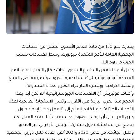
يشارك نحو 150 من قادة العالم الأسبوع المقبل في اجتماعات
الجمعية العامة للأمم المتحدة بنيويورك، وسط انقسامات بسبب
الحرب في أوكرانيا.
وقبل أيام قليلة من الاجتماع السنوي الحاشد قال الأمين العام للأمم
المتحدة أنتونيو غوتيريش"عالمنا تدمره الحروب، وتضربه فوضى المناخ،
وتقضه الكراهية، ويغمره العار جراء الفقر وانعدام المساواة".
وأضاف غوتيريش أن الانقسامات الجيوستراتيجية "لم تكن أبدا بهذا
الحجم منذ الحرب الباردة على الأقل … وتشل الاستجابة العالمية لهذه
التحديات الهائلة"، داعيا قادة العالم إلى "العمل معا" لإيجاد حلول.
ويرى المراقبون أن توحيد الجهود العالمية بات أملا بعيد المنال، كما
يتضح من المناقشات حول مشاركة الرئيس الأوكراني عبر الفيديو.
وخلال الجائحة، في عامي 2020 و2021 ألقى القادة خلال دورتي الجمعية