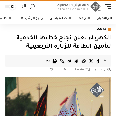
أأ
اخر الاخبار
البرامج
البث المباشر
راديو الرشيد FM
التطبي
محليات
الكهرباء تعلن نجاح خطتها الخدمية
لتأمين الطاقة للزيارة الأربعينية
قبل 4 سنوات
12 مشاهدات