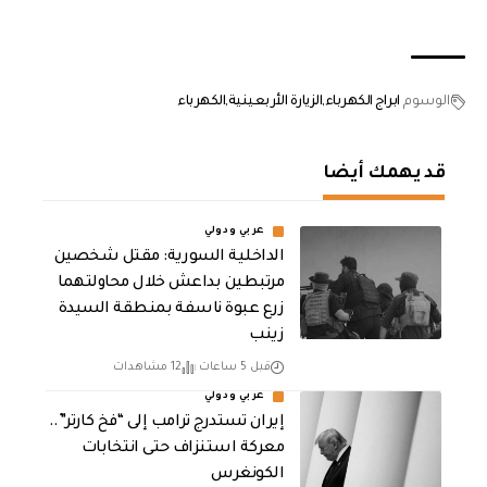
الوسوم
ابراج الكهرباء
الزيارة الأربعينية
الكهرباء
قد يهمك أيضا
عربي ودولي
الداخلية السورية: مقتل شخصين
مرتبطين بداعش خلال محاولتهما
زرع عبوة ناسفة بمنطقة السيدة
زينب
قبل 5 ساعات
12 مشاهدات
عربي ودولي
إيران تستدرج ترامب إلى “فخ كارتر”..
معركة استنزاف حتى انتخابات
الكونغرس