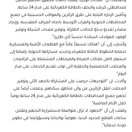
وأضافت، أن “ملاكات الوزارة عملت جاهدةً لتحقيق التجهيز الكامل
لمحافظتي كربلاء والنجف بالطاقة الكهربائية على مدار 24 ساعة،
وتأمين الإنارة الليلية على طرق الزائرين والمواكب الحسينية في جميع
المحافظات الجنوبية والفرات الأوسط باتجاه المراقد المقدسة، وإيجاد
مصادر تغذيةٍ بديلةٍ للحالات الطارئة، وتوفير معدات الشبكة وتوفير
الوقود للمولدات الساندة تحسباً لأي طارئ”.
وأشارت إلى، أن “هنالك تنسيقاً عالياً مع القطعات الأمنية والعسكرية
لحماية الخطوط الناقلة للكهرباء وتحديد مساراتها الحيوية، إضافة إلى
استنفار كامل ملاكات الصيانة والمرابطات المشتملة على الرافعات
والعجلات التخصصية والحقلية التي تولت تقديم الخدمات على مدار
اليوم”.
وأكدت، ان “التوجيهات حرصت على المشاركة بالجهد الآلي وتوفير
العجلات لنقل الزائرين من والى مناطق سكناهم، وعملت أيضاً على
تجهيز جميع المحافظات بالطاقة الكهربائية على مدار 24 ساعة يومياً
خلال الأيام الماضية”.
ولفتت إلى أن “الجهود لا تزال متواصلة لاستمرارية التجهيز وتقليل
ساعات القطع للحدود الدنيا، نهوضاً بواجباتنا ومسؤوليتنا في تطوير
جودة خدماتنا”.