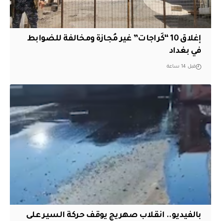
إغلاق 10 “كَراجات” غير مُجازة ومخالفة للضوابط
في بغداد
قبل 14 ساعة
بالفيديو.. انقلاب صهريج يوقف حركة السير على