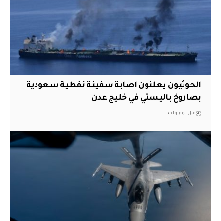
الحوثيون يعلنون اصابة سفينة نفطية سعودية
بصاروخ باليستي في خليج عدن
قبل يوم واحد