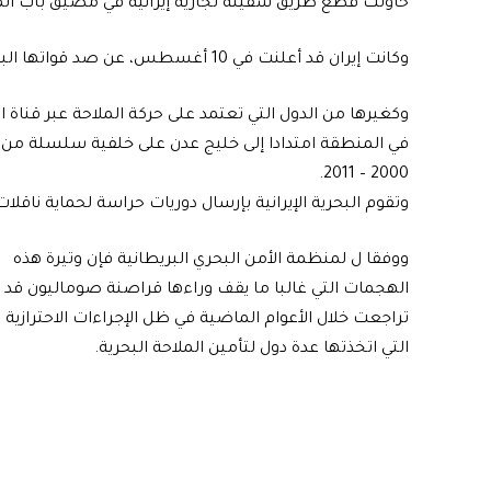
حاولت قطع طريق سفينة تجارية إيرانية في مضيق باب ال
وكانت إيران قد أعلنت في 10 أغسطس، عن صد قواتها البحرية لهجوم مماثل على سفينة إيرانية في البحر الأحمر.
وكغيرها من الدول التي تعتمد على حركة الملاحة عبر قناة ال
في المنطقة امتدادا إلى خليج عدن على خلفية سلسلة من ه
2000 – 2011.
وتقوم البحرية الإيرانية بإرسال دوريات حراسة لحماية ناقلات 
ووفقا ل لمنظمة الأمن البحري البريطانية فإن وتيرة هذه
الهجمات التي غالبا ما يقف وراءها قراصنة صوماليون قد
تراجعت خلال الأعوام الماضية في ظل الإجراءات الاحترازية
التي اتخذتها عدة دول لتأمين الملاحة البحرية.