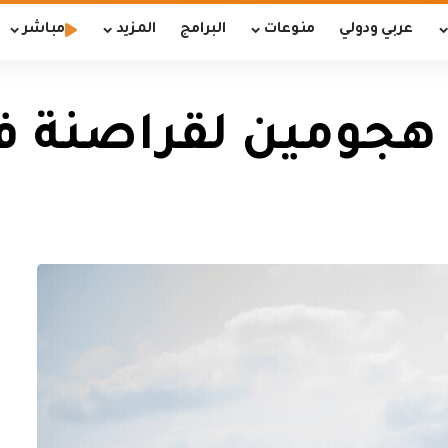
عربي ودولي
منوعات
البرامج
المزيد
مباشر
ط هجومين لقراصنة 