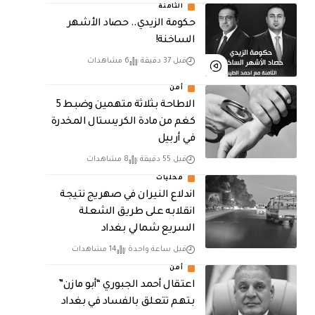
الثامنة
حكومة الزيدي.. حصاد الأشهر
الساخنة!
قبل 37 دقيقة
6 مشاهدات
أمن
الاطاحة بثلاثة متهمين وضبط 5
كغم من مادة الكريستال المخدرة ​
في أربيل
قبل 55 دقيقة
8 مشاهدات
محليات
اندلاع النيران في صهريج نتيجة
انقلابه على طريق الشعلة
السريع شمالي بغداد
قبل ساعة واحدة
14 مشاهدات
أمن
اعتقال أحمد الجبوري “أبو مازن”
بتهم تتعلق بالفساد في بغداد