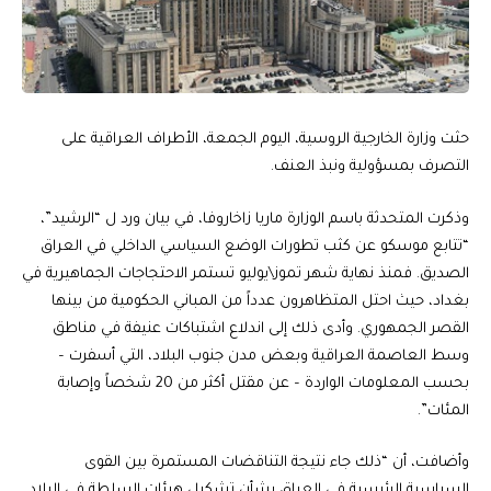
حثت وزارة الخارجية الروسية، اليوم الجمعة، الأطراف العراقية على
التصرف بمسؤولية ونبذ العنف.
وذكرت المتحدثة باسم الوزارة ماريا زاخاروفا، في بيان ورد ل “الرشيد”،
“تتابع موسكو عن كثب تطورات الوضع السياسي الداخلي في العراق
الصديق. فمنذ نهاية شهر تموز\يوليو تستمر الاحتجاجات الجماهيرية في
بغداد، حيث احتل المتظاهرون عدداً من المباني الحكومية من بينها
القصر الجمهوري. وأدى ذلك إلى اندلاع اشتباكات عنيفة في مناطق
وسط العاصمة العراقية وبعض مدن جنوب البلاد، التي أسفرت –
بحسب المعلومات الواردة – عن مقتل أكثر من 20 شخصاً وإصابة
المئات”.
وأضافت، أن “ذلك جاء نتيجة التناقضات المستمرة بين القوى
السياسية الرئيسية في العراق بشأن تشكيل هيئات السلطة في البلاد