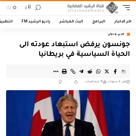
أأ
اخر الاخبار
البرامج
البث المباشر
راديو الرشيد FM
التطبي
عربي ودولي
جونسون يرفض استبعاد عودته الى
الحياة السياسية في بريطانيا
قبل 4 سنوات
10 مشاهدات