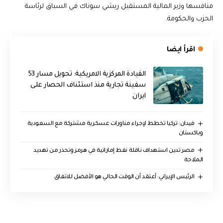
منافسها وزير المالية المستقيل ريشي سوناك في السباق لرئاسة
الحزب والحكومة.
اقرأ ايضا
القيادة المركزية الامريكية: تحويل مسار 53
سفينة تجارية منذ استئناف الحصار على
ايران
فيدان: تركيا تخطط لإجراء مناورات عسكرية مشتركة مع السعودية
وباكستان
مصر تدين استهداف ناقلة نفط إماراتية في هرمز وتحذر من تهديد
الملاحة
الرئيس الإيراني: أعتقد أن الوقت الحالي هو الأفضل للاتفاق