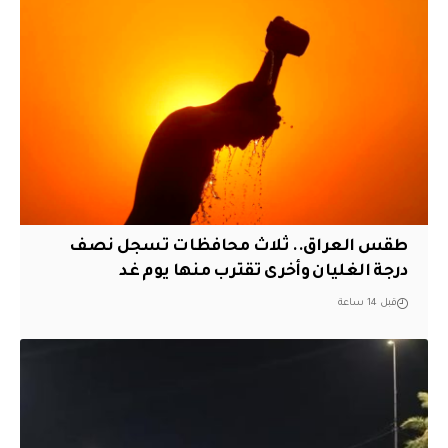
طقس العراق.. ثلاث محافظات تسجل نصف
درجة الغليان وأخرى تقترب منها يوم غد
قبل 14 ساعة