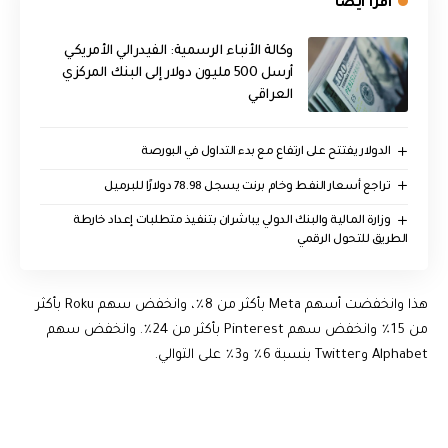
اقرأ ايضا
وكالة الأنباء الرسمية: الفيدرالي الأمريكي
أرسل 500 مليون دولار إلى البنك المركزي
العراقي
الدولار يفتتح على ارتفاع مع بدء التداول في البورصة
تراجع أسعار النفط وخام برنت يسجل 78.98 دولارًا للبرميل
وزارة المالية والبنك الدولي يباشران بتنفيذ متطلبات إعداد خارطة
الطريق للتحول الرقمي
هذا وانخفضت أسهم Meta بأكثر من 8٪، وانخفض سهم Roku بأكثر
من 15٪ وانخفض سهم Pinterest بأكثر من 24٪. وانخفض سهم
Alphabet وTwitter بنسبة 6٪ و3٪ على التوالي.