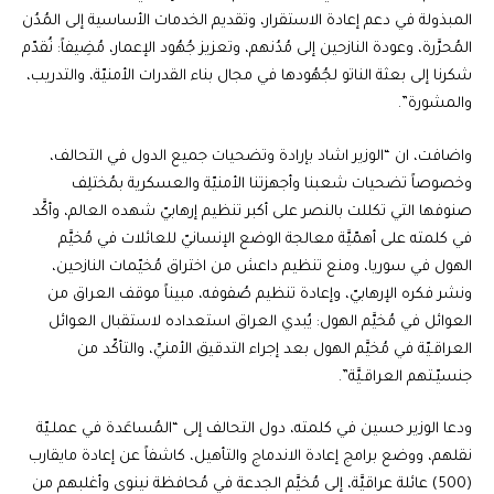
المبذولة في دعم إعادة الاستقرار، وتقديم الخدمات الأساسية إلى المُدُن
المُحرَّرة، وعودة النازحين إلى مُدُنهم، وتعزيز جُهُود الإعمار، مُضِيفاً: نُقدّم
شكرنا إلى بعثة الناتو لجُهُودها في مجال بناء القدرات الأمنيّة، والتدريب،
والمشورة”.
واضافت، ان “الوزير اشاد بإرادة وتضحيات جميع الدول في التحالف،
وخصوصاً تضحيات شعبنا وأجهزتنا الأمنيّة والعسكرية بمُختلِف
صنوفها التي تكللت بالنصر على أكبر تنظيم إرهابيّ شهده العالم، وأكَّد
في كلمته على أهمّيَّة معالجة الوضع الإنسانيّ للعائلات في مُخيَّم
الهول في سوريا، ومنع تنظيم داعش من اختراق مُخيّمات النازحين،
ونشر فكره الإرهابيّ، وإعادة تنظيم صُفوفه، مبيناً موقف العراق من
العوائل في مُخيَّم الهول: يُبدي العراق استعداده لاستقبال العوائل
العراقـيّة في مُخيَّم الهول بعد إجراء التدقيق الأمنيِّ، والتأكّد من
جنسيّـتهم العراقـيَّة”.
ودعا الوزير حسين في كلمته، دول التحالف إلى “المُساعَدة في عملـيّة
نقلهم، ووضع برامج إعادة الاندماج والتأهيل، كاشفاً عن إعادة مايقارب
(500) عائلة عراقيَّة، إلى مُخيَّم الجدعة في مُحافظة نينوى وأغلبهم من