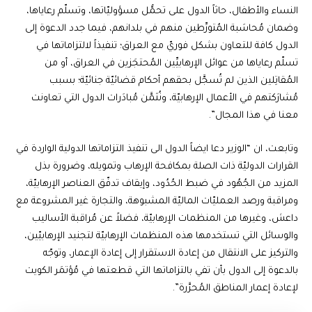
النساء والأطفال، حاثاً الدول على تحمُّل مسؤوليّاتها، وتسلّم رعاياها،
وضمان مُحاسَبة المُتورِّطين منهم في بلدانهم، فيما جدد الدعوة إلى
الدول كافة للتعاون بشكل فوريّ مع العراق؛ تنفيذاً لالتزاماتها في
تسلّم رعاياها من عوائل الإرهابيِّين المُحتجَزين في العراق، أو من
المُقاتِلين الذين لم تُسجَّل بحقهم أحكام قضائيّة جنائيّة؛ بسبب
مُشارَكتهم في الأعمال الإرهابيّة، ونُثمَّن مُبادَرات الدول التي تعاونت
معنا في هذا المجال”.
وتابعت، ان “الوزير دعا ايضاً الدول الى تنفيذ التزاماتها الدولية الواردة في
القرارات الدوليّة ذات الصلة بمكافحة الإرهاب وتمويله، وضرورة بذل
المزيد من الجُهُود في ضبط الحُدُود، وإيقاف تدفّق العناصر الإرهابيّة،
ومراقبة ورصد العمليّات الماليّة المشبوهة، والتجارة غير المشروعة مع
داعش، وغيرها من المنظمات الإرهابيّة، فضلاً عن مُراقبة الأساليب
والوسائل التي تستخدمها هذه المنظمات الإرهابيّة لتجنيد الإرهابيّين،
والتركيز على الانتقال من إعادة الاستقرار إلى إعادة الإعمار، وتوجّه
بالدعوة إلى الدول بأن تفي بالتزاماتها التي قطعتها في مُؤتمَر الكويت
لإعادة إعمار المناطق المُحرَّرة”.