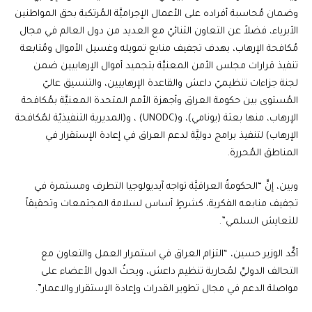
وضمان مُحاسبة أفراده على الأعمال الإجراميَّة المُرتكبة بحق المواطنين
الأبرياء، فضلاً عن التعاون الثنائيّ مع العديد من دول العالم في مجال
مُكافحة الإرهاب، بهدف تجفيف منابع تمويله وغسيل الأموال ومُتابعة
تنفيذ قرارات مجلس الأمن المعنيَّة بتجميد أموال الإرهابيين ضمن
لجنة جزاءات تنظيميّ داعش والقاعدة الإرهابيين، والتنسيق عاليّ
المُستوى بين حكومة العراق وأجهزة الأمم المتحدة المعنيَّة بمُكافحة
الإرهاب، منها بعثة (يونامي)، و(UNODC) ، و(المديرية التنفيذيّة لمُكافحة
الإرهاب) لتنفيذ برامج دوليَّة لدعم العراق في إعادة الإستقرار في
المناطق المُحررة.
وبين، إنَّ “الحكومةُ العراقيَّة تواجه آيديولوجيا التطرف ومستمرة في
تجفيف منابعه الفكرية، كشرطٍ أساس لسلامة المجتمعات وتحقيقاً
للتعايش السلمي”.
أكَّد الوزير حسين، “التزام العراق في استمرار العمل والتعاون مع
التحالف الدوليِّ لمُحاربة تنظيم داعش، ويحثُ الدول الأعضاء على
مواصلة الدعم في مجال تطوير القدرات وإعادة الإستقرار والاعمار”.