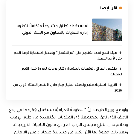
اقرأ ايضا
أمانة بغداد تطلق مشروعاً متكاملاً لتطوير
إدارة النفايات بالتعاون مع البنك الدولي
هيئة الحج تمدد التقديم على “لم الشمل” وتعديل استمارة قرعة الحج
حتى الأحد المقبل
طقس العراق.. توقعات باستمرار ارتفاع درجات الحرارة خلال الأيام
المقبلة
التربية: استرداد مليار ونصف المليار دينار خلال الأشهر الستة الأولى من
2026
واوضح وزير الخارجية، إنَّ “الحكومةَ العراقيَّة تستكمل جُهُودها في رفع
الحيف الذي لحق بمجتمعنا ذي المكونات المُتعددة من ظلمِ الإرهاب
وظلاميته، إذ شرّع مجلس النواب العراقيّ قانون الناجيات الايزيديات،
ويعد ذلك خطوة لها الأثر الكبير في مساندة ضحايا داعش الإرهابيّ