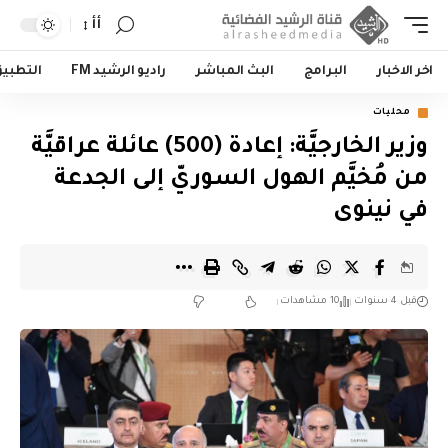
أأ
اخر الاخبار
البرامج
البث المباشر
راديو الرشيد FM
التطبي
محليات
وزير الخارجيَّة: إعادة (500) عائلة عراقيَّة
من مُخيَّم الهول السوريّ إلى الجدعة
في نينوى
قبل 4 سنوات
10 مشاهدات