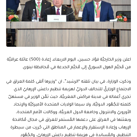
اعلن وزير الخارجيَّة فؤاد حسين، اليوم الاربعاء، إعادة (500) عائلة عراقيَّة
من مُخيَّم الهول السوريّ إلى مُخيَّم الجدعة في مُحافظة نينوى.
وذكرت الوزارة، في بيان تلقته “الرشيد”، ان “وزيرها ألقى كلمة العراق في
الاجتماع الوزاريِّ للتحالف الدوليِّ لهزيمة تنظيم داعش الإرهابيّ الذي
تجري أعماله في مدينة مراكش المغربيَّة، حيث ثمَّن الوزير في مستهلّ
كلمته للجُهُود الدوليَّة، ولا سيما الولايات المتحدة الأميركيَّة والإتحاد
الأوروبيّ والانتربول وجامعة الدول العربيَّة، ووكالات الأمم المتحدة،
وبعثتها في العراق على دعمها المُستمر للعراق في مجال مُكافحة
الإرهاب وإعادة الإستقرار والإعمار في المناطق التي حُررت من سيطرة
التنظيم، والمُساندة في هزيمة تنظيم داعش الإرهابيّ، والجُهُود