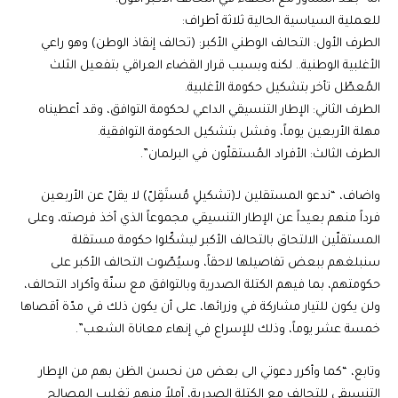
للعملية السياسية الحالية ثلاثة أطراف:
الطرف الأول: التحالف الوطني الأكبر: (تحالف إنقاذ الوطن) وهو راعي
الأغلبية الوطنية.. لكنه وبسبب قرار القضاء العراقي بتفعيل الثلث
المُعطّل تأخر بتشكيل حكومة الأغلبية.
الطرف الثاني: الإطار التنسيقي الداعي لحكومة التوافق، وقد أعطيناه
مهلة الأربعين يوماً، وفشل بتشكيل الحكومة التوافقية.
الطرف الثالث: الأفراد المُستقلّون في البرلمان”.
واضاف، “ندعو المستقلين لـ(تشكيلٍ مُستَقِلّ) لا يقلّ عن الأربعين
فرداً منهم بعيداً عن الإطار التنسيقي مجموعاً الذي أخذ فرصته، وعلى
المستقلّين الالتحاق بالتحالف الأكبر ليشكّلوا حكومة مستقلة
سنبلغهم ببعض تفاصيلها لاحقاً، وسيُصّوت التحالف الأكبر على
حكومتهم، بما فيهم الكتلة الصدرية وبالتوافق مع سنّة وأكراد التحالف،
ولن يكون للتيار مشاركة في وزرائها، على أن يكون ذلك في مدّة أقصاها
خمسة عشر يوماً، وذلك للإسراع في إنهاء معاناة الشعب”.
وتابع، “كما وأكرر دعوتي الى بعض من نحسن الظن بهم من الإطار
التنسيقي للتحالف مع الكتلة الصدرية، آملاً منهم تغليب المصالح