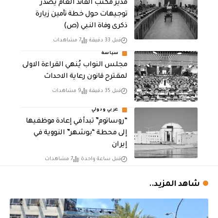
مدير مكتب القائد العام يصدر
توجيهات حول خطة تأمين زيارة
ذكرى وفاة النبي (ص)
قبل 33 دقيقة
7 مشاهدات
سياسة
مجلس النواب يُنهي القراءة الاولى
لمقترح قانون رعاية الاحداث
قبل 35 دقيقة
9 مشاهدات
عربي ودولي
“روساتوم” تبدأ في إعادة موظفيها
إلى محطة “بوشهر” النووية في
إيران
قبل ساعة واحدة
7 مشاهدات
شاهد المزيد..