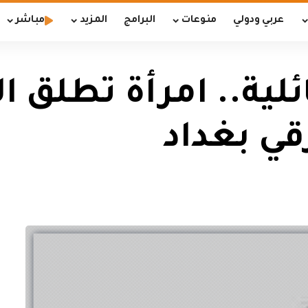
عربي ودولي
منوعات
البرامج
المزيد
مباشر
ة.. امرأة تطلق ال
قي بغداد