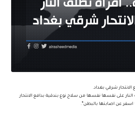
 الانتحار شرقي بغداد.
ي حديث للرشيد، ان”امرأة تولد 1985 اطلقت النار على نفسها نفسها من سلاح نوع بندقية بدافع الانتحار