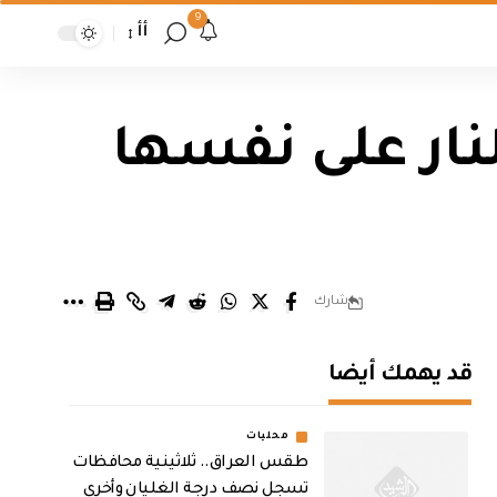
9
أأ
نار على نفسها
شارك
قد يهمك أيضا
محليات
طقس العراق.. ثلاثينية محافظات
تسجل نصف درجة الغليان وأخرى