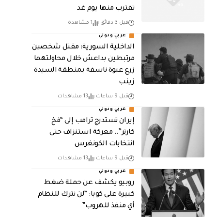
تقترب منها يوم غد
قبل 3 دقائق
1 مشاهدة
عربي ودولي
الداخلية السورية: مقتل شخصين
مرتبطين بداعش خلال محاولتهما
زرع عبوة ناسفة بمنطقة السيدة
زينب
قبل 9 ساعات
13 مشاهدات
عربي ودولي
إيران تستدرج ترامب إلى “فخ
كارتر”.. معركة استنزاف حتى
انتخابات الكونغرس
قبل 9 ساعات
13 مشاهدات
عربي ودولي
روبيو يكشف عن حملة ضغط
كبيرة على كوبا: “لن نترك للنظام
أي منفذ للهروب”