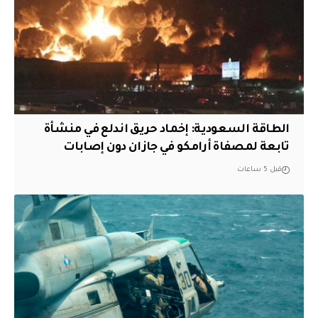
‏الطاقة السعودية: إخماد حريق اندلع في منشأة
تابعة لمصفاة أرامكو في جازان دون إصابات
قبل 5 ساعات