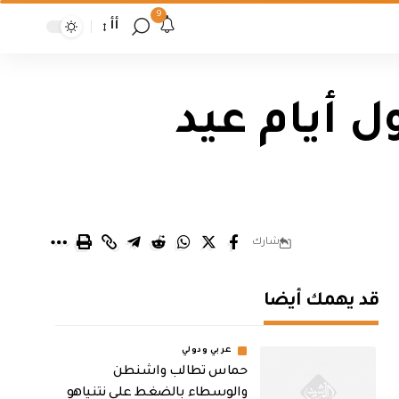
9
أأ
ل أيام عيد
شارك
قد يهمك أيضا
عربي ودولي
حماس تطالب واشنطن
والوسطاء بالضغط على نتنياهو