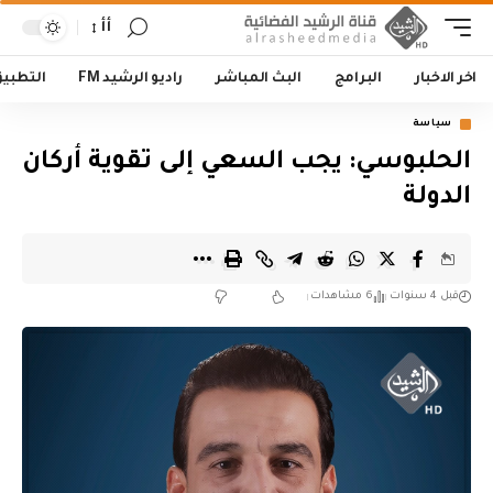
أأ
اخر الاخبار
البرامج
البث المباشر
راديو الرشيد FM
التطبي
سياسة
الحلبوسي: يجب السعي إلى تقوية أركان
الدولة
قبل 4 سنوات
6 مشاهدات