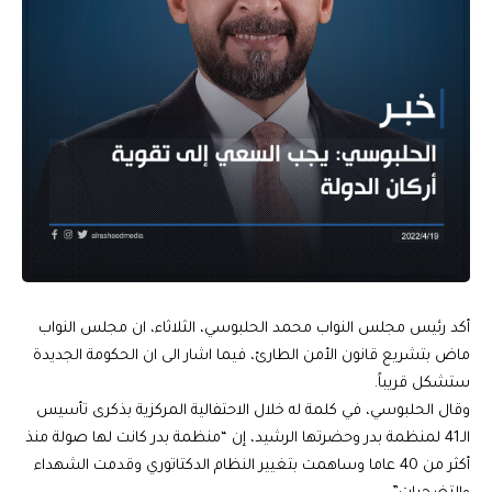
أكد رئيس مجلس النواب محمد الحلبوسي، الثلاثاء، ان مجلس النواب
ماض بتشريع قانون الأمن الطارئ، فيما اشار الى ان الحكومة الجديدة
ستشكل قريباً.
وقال الحلبوسي، في كلمة له خلال الاحتفالية المركزية بذكرى تأسيس
الـ41 لمنظمة بدر وحضرتها الرشيد، إن “منظمة بدر كانت لها صولة منذ
أكثر من 40 عاما وساهمت بتغيير النظام الدكتاتوري وقدمت الشهداء