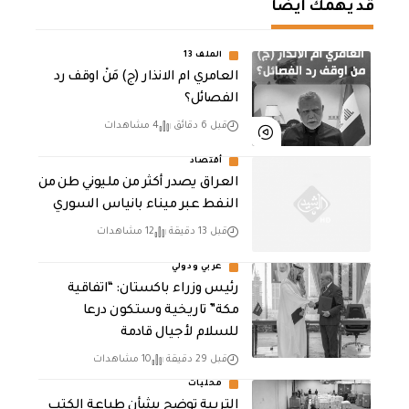
قد يهمك أيضا
الملف 13
العامري ام الانذار (ج) مَنْ اوقف رد
الفصائل؟
قبل 6 دقائق
4 مشاهدات
أقتصاد
العراق يصدر أكثر من مليوني طن من
النفط عبر ميناء بانياس السوري
قبل 13 دقيقة
12 مشاهدات
عربي ودولي
رئيس وزراء باكستان: “اتفاقية
مكة” تاريخية وستكون درعا
للسلام لأجيال قادمة
قبل 29 دقيقة
10 مشاهدات
محليات
التربية توضح بشأن طباعة الكتب