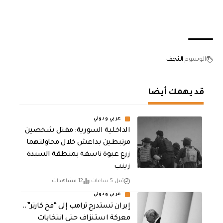
الوسوم
النجف
قد يهمك أيضا
عربي ودولي
الداخلية السورية: مقتل شخصين
مرتبطين بداعش خلال محاولتهما
زرع عبوة ناسفة بمنطقة السيدة
زينب
قبل 5 ساعات
12 مشاهدات
عربي ودولي
إيران تستدرج ترامب إلى “فخ كارتر”..
معركة استنزاف حتى انتخابات