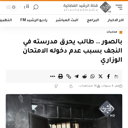
أأ
اخر الاخبار
البرامج
البث المباشر
راديو الرشيد FM
التطبي
محليات
بالصور .. طالب يحرق مدرسته في
النجف بسبب عدم دخوله الامتحان
الوزاري
قبل 4 سنوات
16 مشاهدات