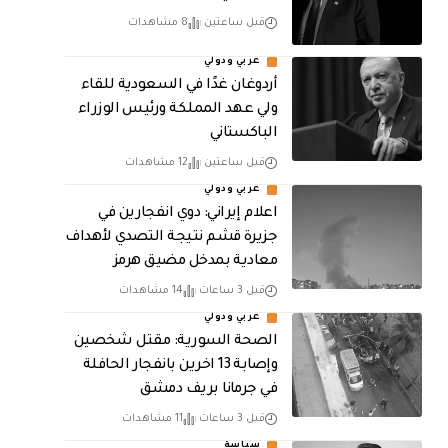
قبل ساعتين
8 مشاهدات
عربي ودولي
أردوغان غدًا في السعودية للقاء
ولي عهد المملكة ورئيس الوزراء
الباكستاني
قبل ساعتين
12 مشاهدات
عربي ودولي
اعلام إيراني: دوي انفجارين في
جزيرة قشم نتيجة التصدي لأهداف
معادية بمدخل مضيق هرمز
قبل 3 ساعات
14 مشاهدات
عربي ودولي
الصحة السورية: مقتل شخصين
وإصابة 13 اخرين بانفجار الحافلة
في جرمانا بريف دمشق
قبل 3 ساعات
11 مشاهدات
سياسة