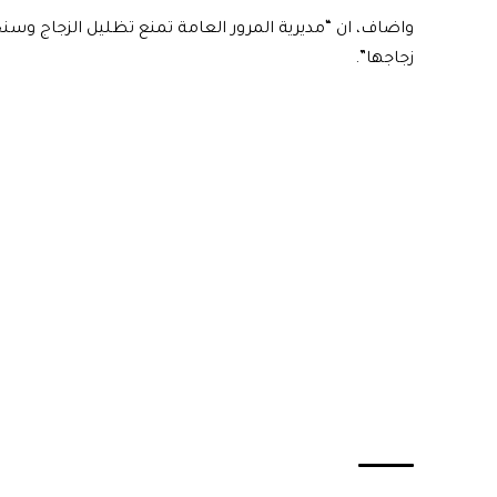
واضاف، ان “مديرية المرور العامة تمنع تظليل الزجاج وس
زجاجها”.