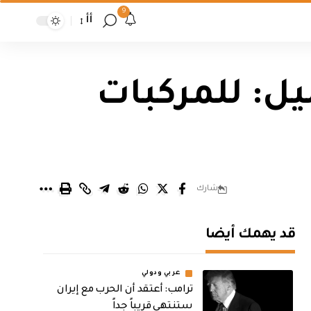
9
أأ
يل: للمركبات
شارك
قد يهمك أيضا
عربي ودولي
‏ترامب: أعتقد أن الحرب مع إيران
ستنتهي قريباً جداً