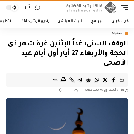
أأ
اخر الاخبار
البرامج
البث المباشر
راديو الرشيد FM
التطبي
محليات
الوقف السني: غداً الإثنين غرة شهر ذي
الحجة والأربعاء 27 أيار أول أيام عيد
الأضحى
قبل 3 أشهر
63 مشاهدات