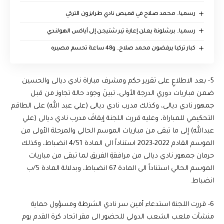
رسميا.. محمد صلاح في قميص نادي طرابزون التركي
رسميا.. برشلونة يعلن إعارة تير شتيجن إلى أياكس الهولندي
كبار تركيا يرفضون محمد صلاح.. و48 ساعة تحسم مصيره
5- بعد الاطلاعِ على تقرير حكم ومشرف مباراة نادي ديالى والحسين
ضمن مباريات دوري الدرجة الأولى، تبينَ وجود حالة تجاوز من قبل
جمهور نادي ديالى، وكذلك مدرب نادي ديالى (علي عبد الله) على الطاقم
التحكيمي للمباراة، وعليه قررت اللجنة إيقافَ مدرب نادي ديالى (علي
عبدالله) إلى ما تبقى من مباريات الموسم الحالي والمرحلة الأولى من
الموسم القادم 2022-2023 استناداً الى المادة 4/51 انضباط، وكذلك
حرمان جمهور نادي ديالى من مرافقةِ الفريق لما تبقى من مباريات
الموسم الحالي استناداً الى المادة 67 انضباط، وبدلالة المادة 5/ب
انضباط.
6- قررت اللجنة استدعاء أمين سر نادي الشرطة ومسؤول حماية
منشآت ملعب الشعب الدولي للحضور الى مقر اتحاد كرة القدم يوم