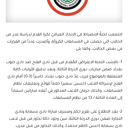
اجتمعت لجنةُ الانضباط في الاتحاد العراقيّ لكرةِ القدم لدراسة عددٍ من
الحالاتِ التي حصلت في المسابقاتِ الكرويّة، وأصدرت عدداً من القرارات
في بعض الحالاتِ، وكما يلي :
1- ناقشت اللجنة الاعتراض المُقدم من قبل نادي الفتح ضد نادي جنوب
بغداد ضمن مباريات دوري الدرجة الثالثة، وبعد تدقيق الأوليات كافة
المتعلقة بالموضوع قررت عدّ نادي جنوب بغداد خاسراً (3-0) أمام نادي
الفتح لإشراكه اللاعب (حسين سمير) خلافاً للوائح وتعليمات نظام
المسابقات، وكذلك حرمان اللاعب المذكور في أعلاه مباراتين استناداً
إلى المادة الثالثة / 13 من نظام المسابقات.
2- بعد الاطلاع على تقرير حكم ومشرف مباراة نادي بسماية ونادي
التجارة ضمن دوري الدرجة الثالثة، تبينَ وجود حالة تجاوز من قبل لاعب
نادي بسماية (حسن كاظم محمد)، وكذلك التجاوز من قبل مدرب