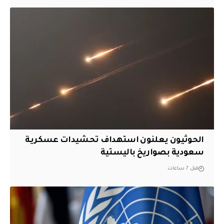
الحوثيون يعلنون استهداف تحشيدات عسكرية
سعودية بصواريخ باليستية
قبل 7 ساعات