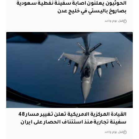
الحوثيون يعلنون اصابة سفينة نفطية سعودية
بصاروخ باليستي في خليج عدن
قبل يوم واحد
القيادة المركزية الامريكية تعلن تغيير مسار 48
سفينة تجارية منذ استئناف الحصار على ايران
قبل يوم واحد