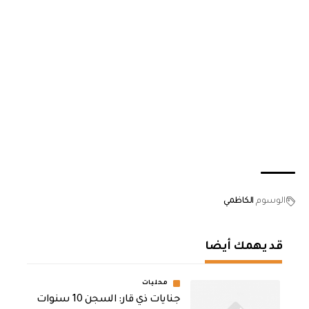
الوسوم
الكاظمي
قد يهمك أيضا
محليات
جنايات ذي قار: السجن 10 سنوات