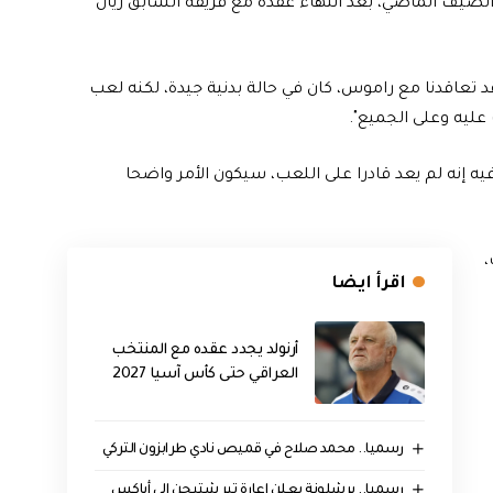
صيف الماضي، بعد انتهاء عقده مع فريقه السابق ريال
د تعاقدنا مع راموس، كان في حالة بدنية جيدة، لكنه لعب
فيه إنه لم يعد قادرا على اللعب، سيكون الأمر واضحا
،
اقرأ ايضا
أرنولد يجدد عقده مع المنتخب
العراقي حتى كأس آسيا 2027
رسميا.. محمد صلاح في قميص نادي طرابزون التركي
رسميا.. برشلونة يعلن إعارة تير شتيجن إلى أياكس