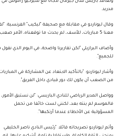
وتعاقد باريس سان جيرمان مجانا مع سيرخيو راموس في ال
مدريد.
وقال ليوناردو في مقابلة مع صحيفة "ليكيب" الفرنسية: "لق
معنا 5 مباريات، للأسف، لم يحدث ما توقعناه، الأمر صعب عليه وعلى الجميع".
وأضاف البرازيلي "لكن تقاريرنا واضحة، في اليوم الذي نقول 
للجميع".
وأشار ليوناردو: "بالتأكيد الابتعاد عن المشاركة في المباريات
من الصعب أن يكون لك دور قيادي داخل الفريق".
وواصل المدير الرياضي للنادي الباريسي: "لن نستبق الأمور،
فالموسم لم ينته بعد، لكنني لست خائفا من تحمل
المسؤولية عن الأخطاء عندما أرتكبها".
وأتم ليوناردو تصريحاته قائلا: "رئيس النادي ناصر الخليفي