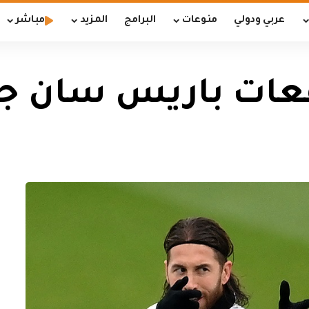
عربي ودولي
منوعات
البرامج
المزيد
مباشر
عات باريس سان جي