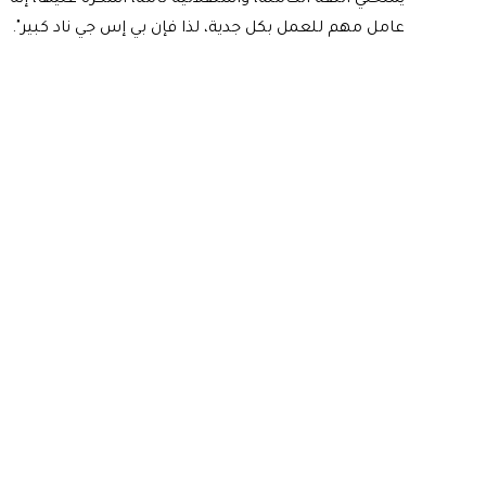
يمنحني الثقة الكاملة، واستقلالية تامة، أشكره عليها، إنه
عامل مهم للعمل بكل جدية، لذا فإن بي إس جي ناد كبير".