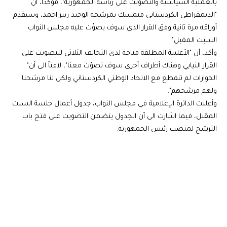
بالعملية السياسية والتصويت على رئاسة الجمهورية"، مؤكداً، أنّ
"الديمقراطي الكردستاني متمسك بمرشحه الوحيد ريبر احمد، وسيقدم
أوراقه مرة ثانية وفق القرار الذي سوف يصوِّت عليه مجلس النواب
السبت المقبل".
وأكد، أن "الأغلبية المطلقة متاحة لدى التحالف الثلاثي للتصويت على
القرار النيابي وهناك أطراف أخرى سوف تصوّت معنا"، لافتاً الى أن"
الحوارات لم تنقطع مع الاتحاد الوطني الكردستاني ولكن لنا مرشحنا
ولهم مرشحهم".
وأعلنت الدائرة الإعلامية في مجلس النواب، جدول أعمال جلسة السبت
المقبل، فيما اشارت الى أن الجدول يتضمن التصويت على فتح باب
الترشح لمنصب رئيس الجمهورية.