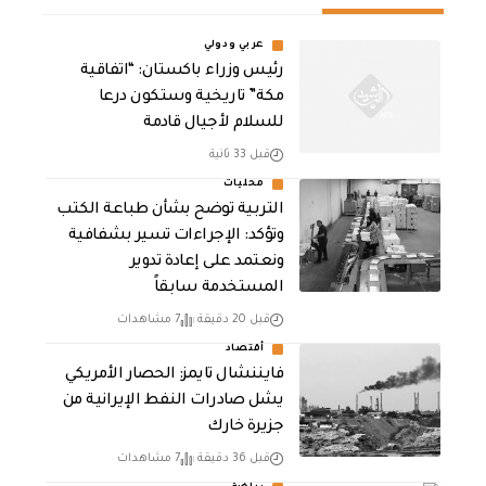
عربي ودولي
رئيس وزراء باكستان: “اتفاقية
مكة” تاريخية وستكون درعا
للسلام لأجيال قادمة
قبل 33 ثانية
محليات
التربية توضح بشأن طباعة الكتب
وتؤكد: الإجراءات تسير بشفافية
ونعتمد على إعادة تدوير
المستخدمة سابقاً
قبل 20 دقيقة
7 مشاهدات
أقتصاد
فايننشال تايمز: الحصار الأمريكي
يشل صادرات النفط الإيرانية من
جزيرة خارك
قبل 36 دقيقة
7 مشاهدات