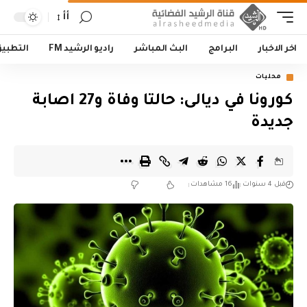
أأ
اخر الاخبار
البرامج
البث المباشر
راديو الرشيد FM
التطبي
محليات
كورونا في ديالى: حالتا وفاة و27 اصابة
جديدة
قبل 4 سنوات
16 مشاهدات