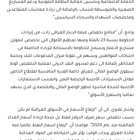
الحماية الاجتماعية وتحسين فعالية البطاقة التموينية ودعم المشاريع
الصغيرة والمتوسطة للشباب بالإضافة الى زيادة معاشات المتقاعدين
ومخصصات الشهداء والسجناء السياسيين”.
وتابع، أن “منافع تخفيض قيمة الدينار العراقي زادت من إيرادات
الحكومة بنسبة 23 بالمئة ومنها تعظيم الأموال التي تخصص لتمويل
مشاريع الاعمار ويسمح للحكومة بالاستجابة للزيادة الحاصلة في
احتياجات المواطنين ويسهم في تقوية ميزان المدفوعات للبلد ويجنبه
المخاطر، إضافة الى دعم صندوق النقد الدولي لعملية التخفيض كونه
سيقوي الوضع المالي للعراق خاصة القدرة التنافسية للقطاع الخاص
مقابل الاستيرادات الأجنبية الرخيصة الثمن وانعشت الاستثمارات
الأجنبية كنتيجة مباشرة لتطور الوضع المالي والاقتصادي الذي يشهد
تعافيا واستقرار الأسواق”.
واشار علاوي، الى أن “ارتفاع الأسعار في الأسواق العراقية لم يكن
بسبب تخفيض سعر صرف الدولار فقط بل نتيجة لزيادة أسعار الغذاء
العالمية منذ عام 2020″، موضحا أن “ارتفاع اسعار النفط عالميا فيه
فائدة للعراق وبذات الوقت يؤثر على احتياجاته من المواد الغذائية