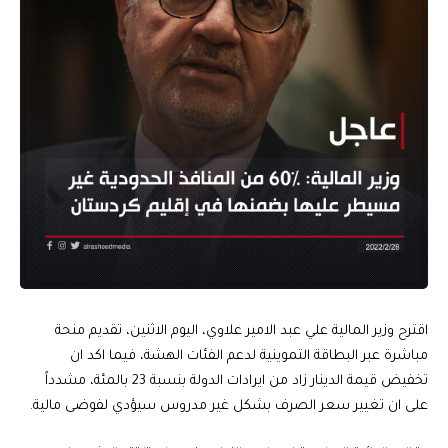
اقترح وزير المالية علي عبد الامير علاوي، اليوم الاثنين، تقديم منحة
مباشرة عبر البطاقة التموينية لدعم الفئات الهشة، فيما اكد ان
تخفيض قيمة الدينار زاد من ايرادات الدولة بنسبة 23 بالمئة، مشدداً
على ان تغيير سعر الصرف بشكل غير مدروس سيؤدي لفوضى مالية.