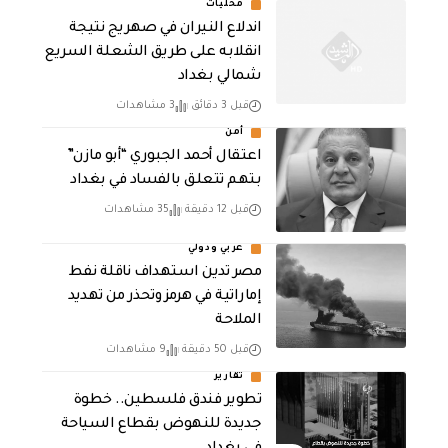
محليات
اندلاع النيران في صهريج نتيجة
انقلابه على طريق الشعلة السريع
شمالي بغداد
قبل 3 دقائق
3 مشاهدات
أمن
اعتقال أحمد الجبوري “أبو مازن”
بتهم تتعلق بالفساد في بغداد
قبل 12 دقيقة
35 مشاهدات
عربي ودولي
مصر تدين استهداف ناقلة نفط
إماراتية في هرمز وتحذر من تهديد
الملاحة
قبل 50 دقيقة
9 مشاهدات
تقارير
تطوير فندق فلسطين.. خطوة
جديدة للنهوض بقطاع السياحة