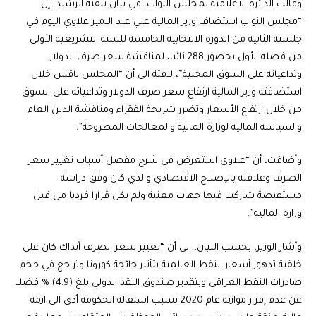
وقالت الدائرة الاعلامية لمجلس النواب، في بيان تلقته الرشيد، إن
“مجلس النواب استضاف وزير المالية علي عبد الامير علاوي اليوم في
جلسته الثانية من الدورة الانتخابية الخامسة للسنة التشريعية الأولى
من فصله الأول بحضور 288 نائبا، لمناقشة سعر صرف الدولار
وتداعياته على السوق المحلية”، لافتة الى أن “المجلس ناقش خلال
استضافته وزير المالية ارتفاع سعر صرف الدولار وتداعياته على السوق
من خلال ارتفاع الأسعار وتضرر شريحة الفقراء ومناقشة الدين العام
والسياسة المالية لوزارة المالية والمعالجات المطروحة”.
وأضافت، أن “علاوي استعرض في شرح مفصل أسباب تغيير سعر
الصرف وعلاقته بالإصلاح الاقتصادي والذي كان وفق دراسة
مستفيضة شاركت فيها جهات معنية ولم يكن قرارا فرديا من قبل
وزارة المالية”.
وأشار الوزير، بحسب البيان، الى أن “تغيير سعر الصرف آنذاك كان على
خلفية تدهور أسعار النفط العالمية بتأثير جائحة كورونا وتراجع في حجم
صادرات النفط العراقي وبتقدير صندوق النقد الدولي بلغ (4.9) % فضلا
عن عدم إقرار موازنة عام 2020 بسبب استقالة الحكومة أدى الى ازمة