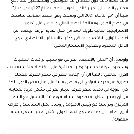
مالية خانقة حالت دون سداد رواتب الموظفين والمتقاعدين مما دفع
مجلس النواب الى تمرير قانوني تمويل العجز بمبلغ 27 تريليون دينار”،
مبيناً أن “موازنة عام 2021 التي وضعت وفق خطط إصلاحية ساهمت
في وضع الحلول ومعالجة الوضع المالي والعمل على تطوير
الاستراتيجية المالية طويلة الأمد من خلال تقديم الورقة البيضاء التي
أعادت التوازن للاقتصاد العراقي ووفرت الاستقرار الاقتصادي لذوي
الدخل المحدود وتصحيح الاستثمار المحلي”.
واوضح، أن “الخلل بالاقتصاد العراقي هو بسبب تراكمات السلبيات
وسيطرة الدولة المباشرة وغير المباشرة على الاقتصاد منذ سبعينيات
القرن الماضي”، لافتاً الى أن “إعادة النظر في سعر الصرف للعملة
بصورة غير مدروسة يؤدي الى فوضى مالية على غرار بعض الدول لهذا
كان التوجه الى تحديد سعر صرف الدينار العراقي بشكل مريح لحمايته
من أي تغييرات خارجية بخطوة استباقية وصائبة بالتنسيق مع البنك
المركزي ودراسته مع رئيس الحكومة ورؤساء الكتل السياسية واطراف
أخرى إضافة الى دعم صندوق النقد الدولي بشأن تغيير السعر بنسبة
معقولة”.