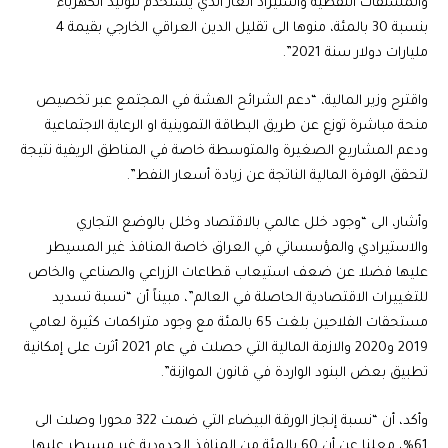
والمشتقات النفطية واستيراد الغاز الذي يستخدم لتوليد الكهرباء
بنسبة 30 بالمئة، منوها الى تقليل الدين العراقي الخارجي بقيمة 4
مليارات دولار سنة 2021”.
واقترح وزير المالية، “دعم الشرائح الهشة في المجتمع عبر تخصيص
منحة مباشرة توزع عن طريق البطاقة التموينية او الرعاية الاجتماعية
ودعم المشاريع الصغيرة والمتوسطة خاصة في المناطق الريفية نتيجة
لتحقق الوفرة المالية الناتجة عن زيادة أسعار النفط”.
وأشار، الى “وجود خلل عالمي بالاقتصاد وخلل بالوضع التجاري
والاستيرادي والمؤسساتي في العراق خاصة المنافذ غير المسيطر
عليها فضلا عن ضعف استيعاب قطاعات الزراعي والصناعي والخاص
للتغييرات الاقتصادية الحاصلة في العالم”، مبيناً أن “نسبة تسديد
مستحقات الفلاحين بلغت 65 بالمئة مع وجود متراكمات كثيرة لعامي
2019 و2020 والازمة المالية التي حصلت في عام 2021 أثرت على إمكانية
تطبيق بعض البنود الواردة في قانون الموازنة”.
وأكد، أن “نسبة إنجاز الورقة البيضاء التي ضمت 322 محورا وصلت الى
61%، معلنا عن أن 60 بالمئة من المنافذ الحدودية غير مسيطر عليها