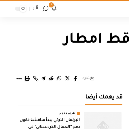
9
أأ
قط امطار
شارك
قد يهمك أيضا
عربي ودولي
البرلمان التركي يبدأ مناقشة قانون
دمج “العمال الكردستاني” في