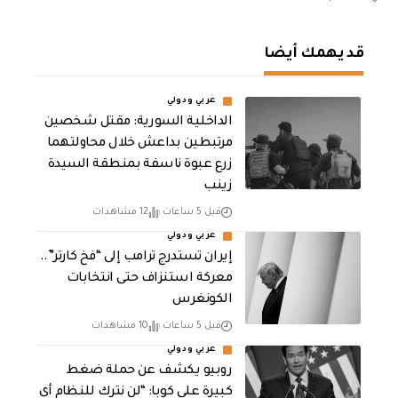
قد يهمك أيضا
عربي ودولي
الداخلية السورية: مقتل شخصين
مرتبطين بداعش خلال محاولتهما
زرع عبوة ناسفة بمنطقة السيدة
زينب
قبل 5 ساعات
12 مشاهدات
عربي ودولي
إيران تستدرج ترامب إلى “فخ كارتر”..
معركة استنزاف حتى انتخابات
الكونغرس
قبل 5 ساعات
10 مشاهدات
عربي ودولي
روبيو يكشف عن حملة ضغط
كبيرة على كوبا: “لن نترك للنظام أي