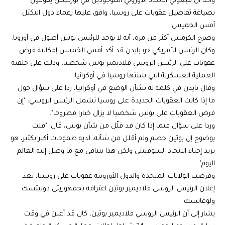
وأكد أن مبعوثي الاتحاد الأوروبي الموجودين في بوركسل يقومون
بصياغة تفاصيل عقوبات على روسيا، وافق عليها زعماء دول التكتل
أمس الخميس.
وصرح الكرملين أكثر من مرة، أنه لا يوجد للرئيس بوتين أصول في أوروبا.
وكان الرئيس الأمريكي جو بايدن قد أكد أمس الخميس إمكانية فرض
عقوبات على الرئيس الروسي فلاديمير بوتين شخصيا، وذلك على خلفية
العملية العسكرية التي شنتها روسيا في أوكرانيا.
وقال بايدن في كلمة له بشأن الوضع في أوكرانيا، ردا على سؤال حول
ما إذا كانت العقوبات الجديدة على روسيا تشمل الرئيس الروسي: "إن
فرض العقوبات على بوتين شخصيا لا يزال خيارا مطروحا".
وردا على سؤال فيما إذا كان قد قلّل من شأن بوتين، قال: "قلت
بوضوح إن بوتين خصم ولم أقلل من شأنه، لديه طموحات أكبر بكثير، هو
يريد إحياء الاتحاد السوفييتي ولكن هذا يتنافى مع ما وصل إليه العالم
اليوم".
وفرضت الولايات المتحدة والدول الأوروبية عقوبات على روسيا، بعد
إعلان الرئيس الروسي فلاديمير بوتين اعترافه بجمهوريتي دونيتسك
ولوغانسك.
يشار إلى أن الرئيس الروسي فلاديمير بوتين، كان قد أعلن في وقت