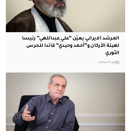
المرشد الايراني يعيّن “علي عبداللهي” رئيسا
لهيئة الأركان و”أحمد وحيدي” قائدا للحرس
الثوري
قبل 4 ساعات