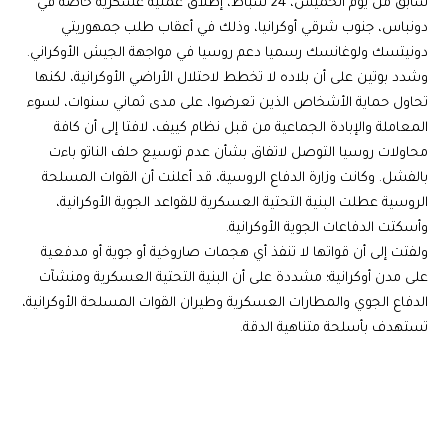
سابق من يوم الخميس، 24 شباط، إطلاق عملية عسكرية خاصة في
دونباس، جنوب شرقي أوكرانيا، وذلك في أعقاب طلب جمهوريتي
دونيتسك ولوغانسك رسميا دعم روسيا في مواجهة الجيش الأوكراني.
وشدد بوتين على أن بلاده لا تخطط لاحتلال الأراضي الأوكرانية، لكنها
تحاول حماية الأشخاص الذين تعرضوا، على مدى ثماني سنوات، لسوء
المعاملة والإبادة الجماعية من قبل نظام كييف، لافتا إلى أن كافة
محاولات روسيا التوصل لاتفاق بشأن عدم توسيع حلف الناتو باءت
بالفشل. وكانت وزارة الدفاع الروسية، قد أعلنت أن القوات المسلحة
الروسية عطلت البنية التحتية العسكرية للقواعد الجوية الأوكرانية،
وأسكتت الدفاعات الجوية الأوكرانية.
ولفتت إلى أن قواتها لا تنفذ أي هجمات صاروخية أو جوية أو مدفعية
على مدن أوكرانية؛ مشددة على أن البنية التحتية العسكرية ومنشآت
الدفاع الجوي والمطارات العسكرية وطيران القوات المسلحة الأوكرانية،
تستهدف بأسلحة متناهية الدقة.