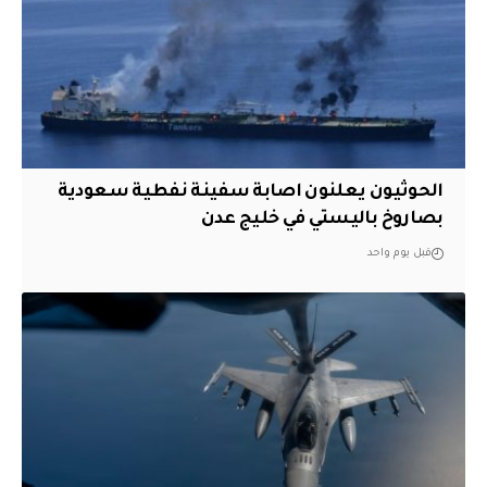
الحوثيون يعلنون اصابة سفينة نفطية سعودية
بصاروخ باليستي في خليج عدن
قبل يوم واحد