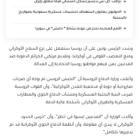
ترامب: كل شيء يسير بشكل استثنائي فيما يتعلق بإيران
الحوثيون يعلنون استهداف تحشيدات عسكرية سعودية بصواريخ
باليستية
الأمم المتحدة تحذر من عودة نشاط ” داعش” في سوريا
وشدد الرئيس بوتين على أن روسيا ستعمل على نزع السلاح الأوكراني
ومنع التعصب القومي في أوكرانيا، وتقديم مرتكبي الجرائم الدموية ضد
المدنيين بمن فيهم مواطنو روسيا الاتحادية إلى العدالة.
وأعلنت وزارة الدفاع الروسية أن “الجيش الروسي لم يوجه أي ضربات
صاروخية أو جوية أو مدفعية للمدن الأوكرانية”، وأن القوات الروسية
ضربت البنية التحتية العسكرية ومنشآت الدفاع الجوي والمطارات
العسكرية والطيران الأوكراني بأسلحة عالية الدقة.
وأكدت الوزارة أن “المدنيين ليسوا في خطر”، وأن “حرس الحدود
الأوكراني لا يبدي أي مقاومة، وأن أنظمة الدفاع الجوي الأوكرانية قد تم
تدميرها بالكامل”.