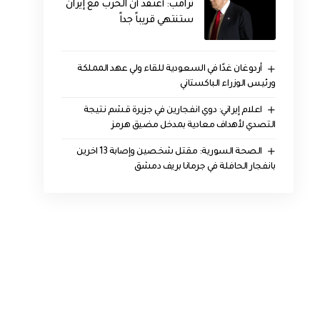
‏ترامب: أعتقد أن الحرب مع إيران
ستنتهي قريباً جداً
أردوغان غدًا في السعودية للقاء ولي عهد المملكة
ورئيس الوزراء الباكستاني
اعلام إيراني: دوي انفجارين في جزيرة قشم نتيجة
التصدي لأهداف معادية بمدخل مضيق هرمز
الصحة السورية: مقتل شخصين وإصابة 13 اخرين
بانفجار الحافلة في جرمانا بريف دمشق