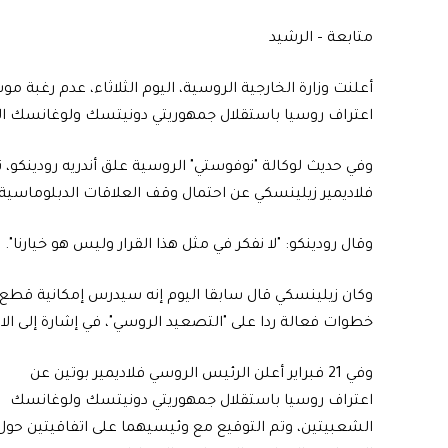
متابعة – الرشيد
أعلنت وزارة الخارجية الروسية، اليوم الثلاثاء، عدم رغبة
اعتراف روسيا باستقلال جمهوريتي دونيتسك ولوغانسك الش
وفي حديث لوكالة "نوفوستي" الروسية علق أندريه رودينكو، ن
فلاديمير زيلينسكي عن احتمال وقف العلاقات الدبلوماسية ب
وقال رودينكو: "لا نفكر في مثل هذا القرار وليس هو خيارنا".
وكان زيلينسكي قال سابقا اليوم إنه سيدرس إمكانية قط
خطوات فعالة ردا على "التصعيد الروسي"، في إشارة إلى ا
وفي 21 فبراير أعلن الرئيس الروسي فلاديمير بوتين عن
اعتراف روسيا باستقلال جمهوريتي دونيتسك ولوغانسك
الشعبيتين، وتم التوقيع مع وئيسيهما على اتفاقيتين حول