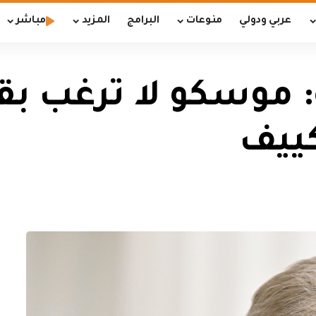
عربي ودولي
منوعات
البرامج
المزيد
مباشر
: موسكو لا ترغب ب
كييف