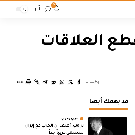
9
أأ
قطع العلاقات
شارك
قد يهمك أيضا
عربي ودولي
‏ترامب: أعتقد أن الحرب مع إيران
ستنتهي قريباً جداً