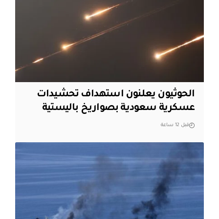
الحوثيون يعلنون استهداف تحشيدات
عسكرية سعودية بصواريخ باليستية
قبل 12 ساعة