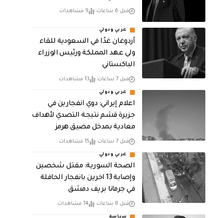
قبل 6 ساعات
9 مشاهدات
عربي ودولي
أردوغان غدًا في السعودية للقاء
ولي عهد المملكة ورئيس الوزراء
الباكستاني
قبل 7 ساعات
13 مشاهدات
عربي ودولي
اعلام إيراني: دوي انفجارين في
جزيرة قشم نتيجة التصدي لأهداف
معادية بمدخل مضيق هرمز
قبل 7 ساعات
15 مشاهدات
عربي ودولي
الصحة السورية: مقتل شخصين
وإصابة 13 اخرين بانفجار الحافلة
في جرمانا بريف دمشق
قبل 8 ساعات
14 مشاهدات
سياسة