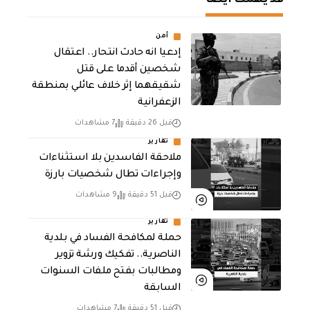
قد يهمك أيضا
أمن
إدعيا انه حادث انتحار.. اعتقال
شخصين أقدما على قتل
شقيقهما إثر خلاف عائلي بمنطقة
الزعفرانية
قبل 26 دقيقة
7 مشاهدات
تقارير
ملاحقة الفاسدين بلا استثناءات
وإجراءات تطال شخصيات بارزة
قبل 51 دقيقة
9 مشاهدات
تقارير
حملة لمكافحة الفساد في بلدية
الناصرية.. تفكيك ورشة تزوير
ومطالبات بفتح ملفات السنوات
السابقة
قبل 51 دقيقة
7 مشاهدات