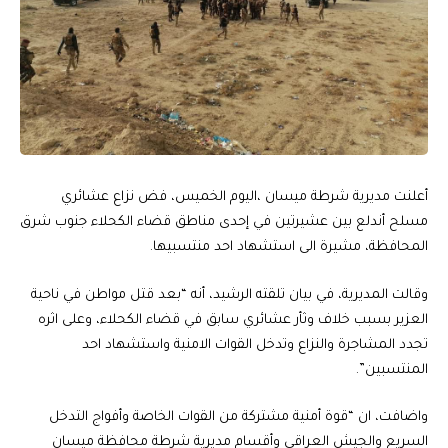
أعلنت مديرية شرطة ميسان ،اليوم الخميس، فض نزاع عشائري
مسلح أندلع بين عشيرتين في إحدى مناطق قضاء الكحلاء جنوب شرق
المحافظة، مشيرة الى استشهاد احد منتسبيها.
وقالت المديرية، في بيان تلقته الرشيد، أنه “بعد قتل مواطن في ناحية
العزير بسبب خلاف وثأر عشائري سابق في قضاء الكحلاء، وعلى اثره
تجدد المشاجرة والنزاع وتدخل القوات الامنية واستشهاد احد
المنتسبين”.
واضافت، ان “قوة أمنية مشتركة من القوات الخاصة وأفواج التدخل
السريع والجيش العراقي وأقسام مديرية شرطة محافظة ميسان