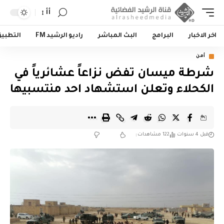
أأ
اخر الاخبار
البرامج
البث المباشر
راديو الرشيد FM
التطبي
أمن
شرطة ميسان تفض نزاعاً عشائرياً في
الكحلاء وتعلن استشهاد احد منتسبيها
قبل 4 سنوات
122 مشاهدات