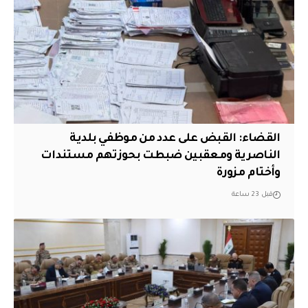
القضاء: القبض على عدد من موظفي بلدية
الناصرية ومعقبين ضبطت بحوزتهم مستندات
وأختام مزورة
قبل 23 ساعة