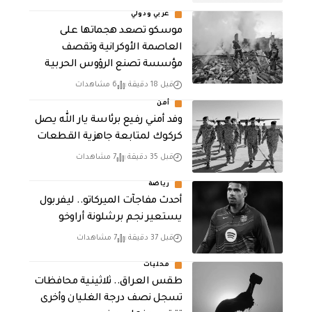
عربي ودولي
موسكو تصعد هجماتها على
العاصمة الأوكرانية وتقصف
مؤسسة تصنع الرؤوس الحربية
قبل 18 دقيقة
6 مشاهدات
أمن
وفد أمني رفيع برئاسة يار الله يصل
كركوك لمتابعة جاهزية القطعات
قبل 35 دقيقة
7 مشاهدات
رياضة
أحدث مفاجآت الميركاتو.. ليفربول
يستعير نجم برشلونة أراوخو
قبل 37 دقيقة
7 مشاهدات
محليات
طقس العراق.. ثلاثينية محافظات
تسجل نصف درجة الغليان وأخرى