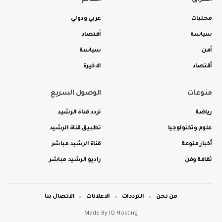
محليات
عربي ودولي
سياسة
أقتصاد
أمن
سياسة
أقتصاد
الاخيرة
منوعات
الوصول السريع
رياضة
تردد قناة الرشيد
علوم وتكنولوجيا
تطبيق قناة الرشيد
أخبار منوعة
قناة الرشيد مباشر
ثقافة وفن
راديو الرشيد مباشر
من نحن
الترددات
الاعلانات
الاتصال بنا
Made By
IQ Hosting