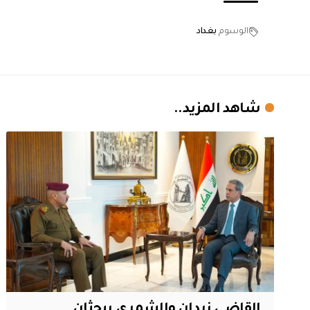
الوسوم
بغداد
شاهد المزيد..
القاضي زيدان والشمري يبحثان