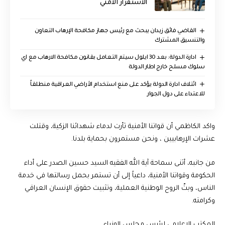
الاستقرار الأمني
القاضي فائق زيدان يبحث مع رئيس جهاز مكافحة الإرهاب التعاون
والتنسيق المشترك
ادارة الدولة: بعد 30 ايلول سيتم التعامل بقانون مكافحة الارهاب مع اي
سلوك مسلح خارج اطار الدولة
ائتلاف ادارة الدولة يؤكد على منع استخدام الأراضي العراقية منطلقاً
للاعتداء على دول الجوار
واكد الكاظمي أن قواتنا الأمنية ثأرت لدماء شهدائنا الزكية، وقتلت
عشرات الإرهابيين ، ونحن مستمرون بحماية بلدنا.
من جانبه، أثنى سماحة آية الله الفقيه السيد حسين الصدر على أداء
الحكومة وقواتنا الأمنية، داعياً إلى أن تستمر بحمل رسالتها في خدمة
الناس، وبثّ الروح الوطنية العملية، وتثبيت حقوق الإنسان العراقي
وكرامته.
المكتب الإعلامي لرئيس مجلس الوزراء