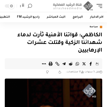
أأ
اخر الاخبار
البرامج
البث المباشر
راديو الرشيد FM
التطبي
سياسة
الكاظمي: قواتنا الأمنية ثأرت لدماء
شهدائنا الزكية وقتلت عشرات
الإرهابيين
قبل 5 سنوات
17 مشاهدات